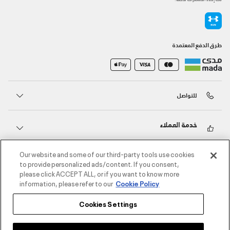
طرق الدفع المعتمدة
للتواصل
خدمة العملاء
Our website and some of our third-party tools use cookies
حول أندر آرمر
to provide personalized ads/content. If you consent,
please click ACCEPT ALL, or if you want to know more
information, please refer to our
Cookie Policy
أندر آرمر على الشبكات الاجتماعية
Cookies Settings
©2026 الحقوق محفوظة لشركة اثلوسيتي ش.ذ.م.م،
سياسة الخصوصية
/
الشروط والأحكام
/
سياسة الكوكيز