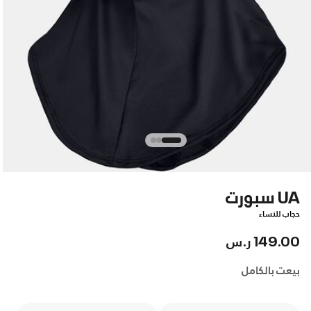
UA سبورت
حجاب للنساء
149.00 ر.س
بيعت بالكامل