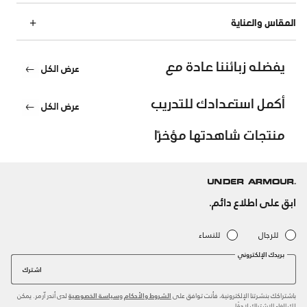
المقاس والعناية
يفضله زبائننا عادة مع
عرض الكل
أكمل استعدادك للتدريب
عرض الكل
منتجات شاهدتها مؤخرًا
ابق على اطلاع دائم.
للرجال
للنساء
بريدك الإلكتروني
اشترك
باشتراكك بنشرتنا الإلكترونية، فأنت توافق على
و
لدى أندر آرمر. يمكن
الشروط والأحكام
سياسة الخصوصية
لك إلغاء الاشتراك لاحقًا.