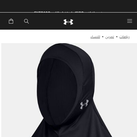
خصم إضافي 20%*. باستخدام الكود EXTRA20
رياضات
تمرين
للنساء