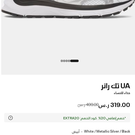
UA تك رانر
حذاء للنساء
319.00 ر.س
Price reduced from
to
499.00 ر.س
*خصم إضافي 20%. كود الخصم: EXTRA20
White / Metallic Silver / Black
أبيض