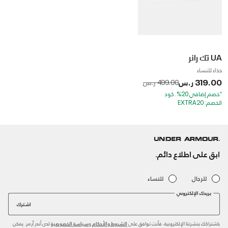
UA تك رانر
حذاء للنساء
319.00 ر.س
to
Price reduced from
499.00 ر.س
*خصم إضافي 20%. كود
الخصم: EXTRA20
ابق على اطلاع دائم.
للرجال
للنساء
بريدك الإلكتروني
اشترك
باشتراكك بنشرتنا الإلكترونية، فأنت توافق على
و
لدى أندر آرمر. يمكن
الشروط والأحكام
سياسة الخصوصية