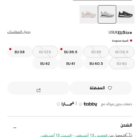
selected
جدول المقاسات
Size
US
UK
EU
كمية محدودة
EU 38
EU 37.5
EU 36.5
EU 36
EU 35.5
EU 42
EU 41
EU 40.5
EU 40
المفضلة
|
دفعات بدون فوائد مع
الشحن
التوصيل بين:
الخميس, 13 أغسطس - السبت, 15 أغسطس