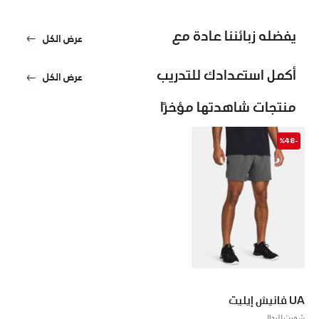
يفضله زبائننا عادة مع
عرض الكل
أكمل استعدادك للتدريب
عرض الكل
منتجات شاهدتها مؤخرًا
-%48
UA فانيش إيليت
شورت للرجال