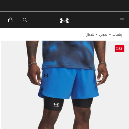
رياضات
تمرين
للرجال
-%52