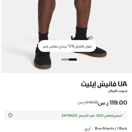
طول العارض 6'3" يرتدي مقاس كبير
UA فانيش إيليت
شورت للرجال
119.00 ر.س
Price reduced from
to
249.00 ر.س
*خصم إضافي 20%. كود الخصم: EXTRA20
Blue Atlantis / / Black
أزرق