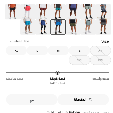
selected
Size
جدول المقاسات
XL
L
M
S
XS
3XL
XXL
قصة واسعة
قصة ضيقة
قصة ضاغطة
قصة منتظمة
المفضلة
|
دفعات بدون فوائد مع