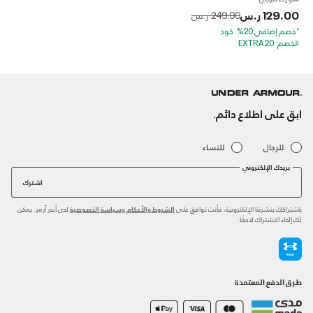
129.00 ر.س
to
Price reduced from
249.00 ر.س
*خصم إضافي 20%. كود
الخصم: EXTRA20
ابق على اطلاع دائم.
للرجال
للنساء
بريدك الإلكتروني
اشترك
باشتراكك بنشرتنا الإلكترونية، فأنت توافق على
و
لدى أندر آرمر. يمكن
الشروط والأحكام
سياسة الخصوصية
لك إلغاء الاشتراك لاحقًا.
طرق الدفع المعتمدة