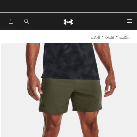
خصم إضافي 20%*. باستخدام الكود EXTRA20
رياضات
تمرين
للرجال