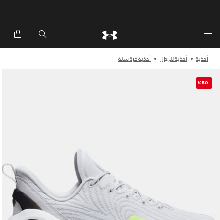
خصم إضافي 20%*. باستخدام الكود EXTRA20
أحذية
أحذية للرجال
أحذية كرة سلة
-%50