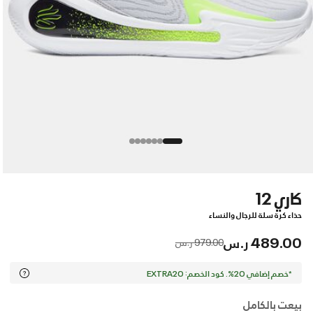
كاري 12
حذاء كرة سلة للرجال والنساء
489.00 ر.س
Price reduced from
to
979.00 ر.س
*خصم إضافي 20%. كود الخصم: EXTRA20
بيعت بالكامل