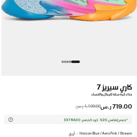
كاري سيريز 7
حذاء كرة سلة للرجال والنساء
719.00 ر.س
Price reduced from
to
1,199.00 ر.س
*خصم إضافي 20%. كود الخصم: EXTRA20
Horizon Blue / Aero Pink / Stream
أزرق