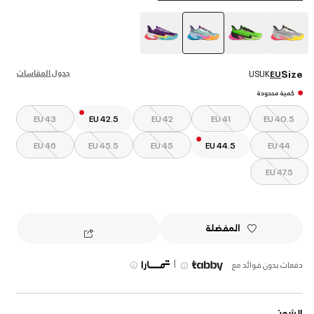
selected
جدول المقاسات
Size
US
UK
EU
كمية محدودة
EU 43
EU 42.5
EU 42
EU 41
EU 40.5
EU 46
EU 45.5
EU 45
EU 44.5
EU 44
EU 47.5
المفضلة
|
دفعات بدون فوائد مع
الشحن