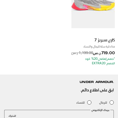
كاري سيريز 7
حذاء كرة سلة للرجال والنساء
719.00 ر.س
to
Price reduced from
1,199.00 ر.س
*خصم إضافي 20%. كود
الخصم: EXTRA20
ابق على اطلاع دائم.
للرجال
للنساء
بريدك الإلكتروني
اشترك