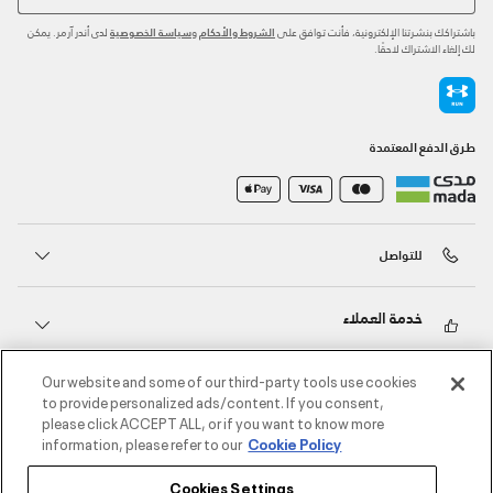
باشتراكك بنشرتنا الإلكترونية، فأنت توافق على
و
لدى أندر آرمر. يمكن
الشروط والأحكام
سياسة الخصوصية
لك إلغاء الاشتراك لاحقًا.
طرق الدفع المعتمدة
للتواصل
خدمة العملاء
Our website and some of our third-party tools use cookies
حول أندر آرمر
to provide personalized ads/content. If you consent,
please click ACCEPT ALL, or if you want to know more
information, please refer to our
Cookie Policy
أندر آرمر على الشبكات الاجتماعية
Cookies Settings