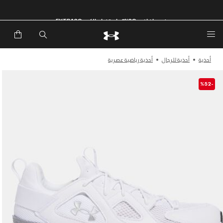
خصم إضافي 20%*. باستخدام الكود EXTRA20
أحذية
أحذية للرجال
أحذية رياضية عصرية
-%52