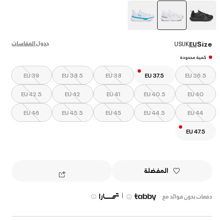
selected
جدول المقاسات
Size
US
UK
EU
كمية محدودة
EU 39
EU 38.5
EU 38
EU 37.5
EU 36.5
EU 42.5
EU 42
EU 41
EU 40.5
EU 40
EU 46
EU 45.5
EU 45
EU 44.5
EU 44
EU 47.5
المفضلة
|
دفعات بدون فوائد مع