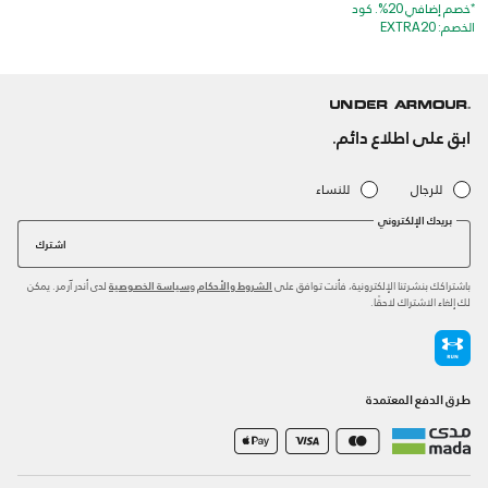
*خصم إضافي 20%. كود
الخصم: EXTRA20
ابق على اطلاع دائم.
للرجال
للنساء
بريدك الإلكتروني
اشترك
باشتراكك بنشرتنا الإلكترونية، فأنت توافق على
و
لدى أندر آرمر. يمكن
الشروط والأحكام
سياسة الخصوصية
لك إلغاء الاشتراك لاحقًا.
طرق الدفع المعتمدة