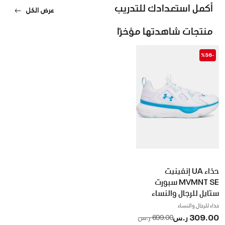
أكمل استعدادك للتدريب
عرض الكل
منتجات شاهدتها مؤخرًا
-%56
حذاء UA إنفينيت
MVMNT SE سبورت
ستايل للرجال والنساء
حذاء للرجال والنساء
309.00 ر.س
to
Price reduced from
699.00 ر.س