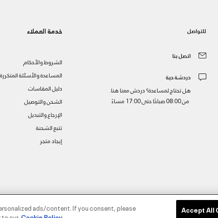
خدمة العملاء
للتواصل
اتصل بنا
الشروط والأحكام
المساعدة والأسئلة المتكررة
دردشة حية
دليل المقاسات
هل تحتاج لمساعدة؟ دردش معنا هنا.
من 08:00 صباحًا حتى 17:00 مساءً
الشحن والتوصيل
الإرجاع والتبديل
تتبع الشحنة
إيجاد متجر
ز
ersonalized ads/content. If you consent, please
Accept All
 to our
Cookie Policy