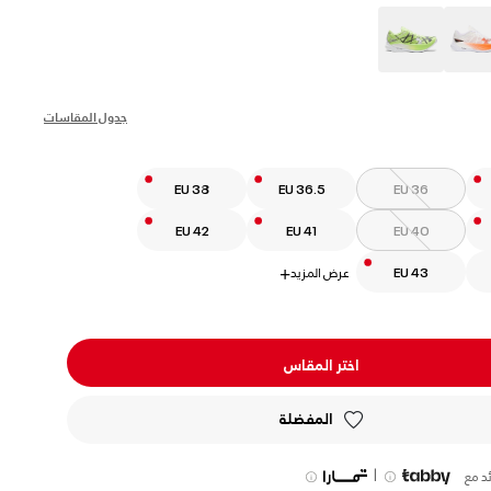
s
جدول المقاسات
EU 38
EU 36.5
EU 36
EU 42
EU 41
EU 40
EU 43
عرض المزيد
+
اختر المقاس
المفضلة
|
د مع