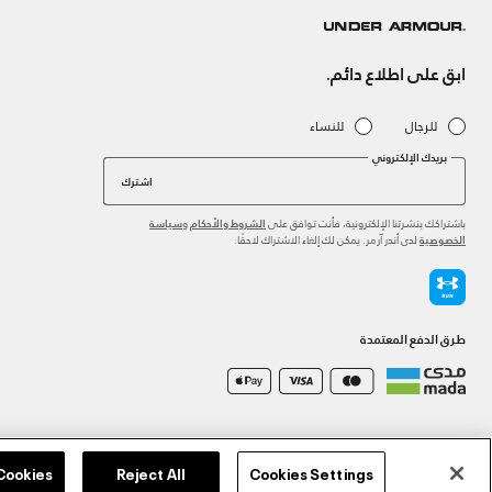
ابق على اطلاع دائم.
للرجال
للنساء
بريدك الإلكتروني
اشترك
باشتراكك بنشرتنا الإلكترونية، فأنت توافق على
و
الشروط والأحكام
سياسة
لدى أندر آرمر. يمكن لك إلغاء الاشتراك لاحقًا.
الخصوصية
طرق الدفع المعتمدة
©2026 الحقوق محفوظة لشركة اثلوسيتي ش.ذ.م.م،
سياسة الخصوصية
/
الشروط والأحكام
/
سياسة الكوكي
 Cookies
Reject All
Cookies Settings