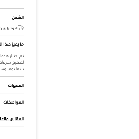
الشحن
التوصيل بين:
ما يميز هذا ال
تم اختبار هذه 
لتحقيق سرعات 
بينما توفر وسادة UA Flow الخالية من المطاط خفة وث
المميزات
المواصفات
المقاس والعنا