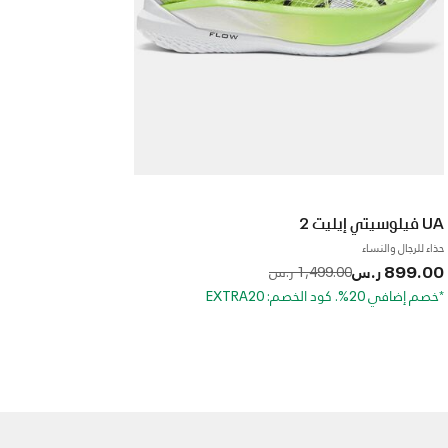
UA فيلوسيتي إيليت 2
حذاء للرجال والنساء
899.00 ر.س
to
Price reduced from
1,499.00 ر.س
*خصم إضافي 20%. كود الخصم: EXTRA20