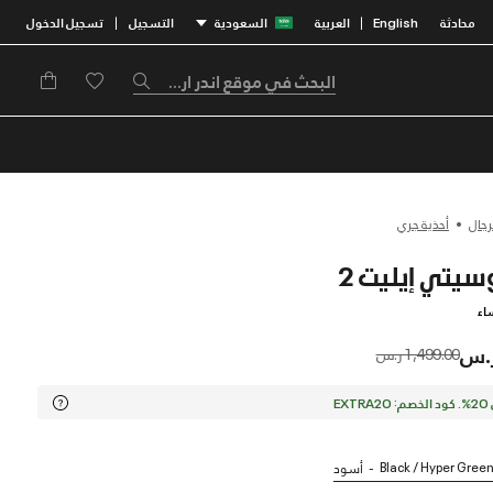
محادثة
English
العربية
السعودية
التسجيل
تسجيل الدخول
|
|
رجال
أحذية جري
اء
Price reduced from
to
1,499.00 ر.س
EX
Black / Hyper Gree
أسود