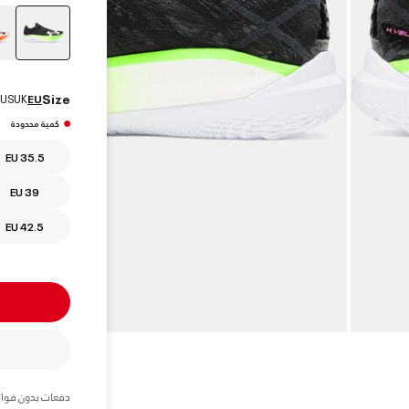
elected
Size
US
UK
EU
كمية محدودة
EU 35.5
EU 39
EU 42.5
دفعات بدون فوائ