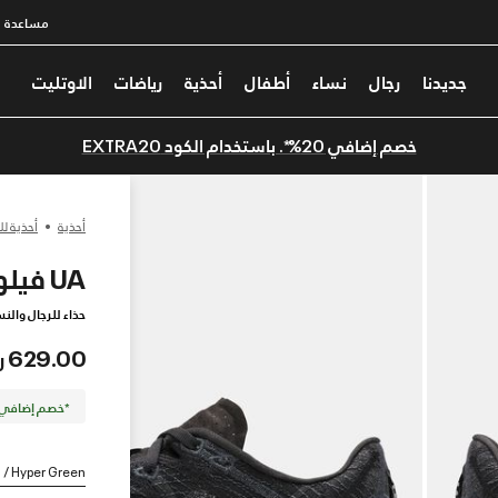
مساعدة
جديدنا
رجال
نساء
أطفال
أحذية
رياضات
الاوتليت
خصم إضافي 20%*. باستخدام الكود EXTRA20
أحذية
أحذية لل
UA فيلوسيتي إيليت 2
حذاء للرجال والنس
629.00 ر.س
*خصم إضافي 20%. كود الخصم: TRA20
n / Hyper Green