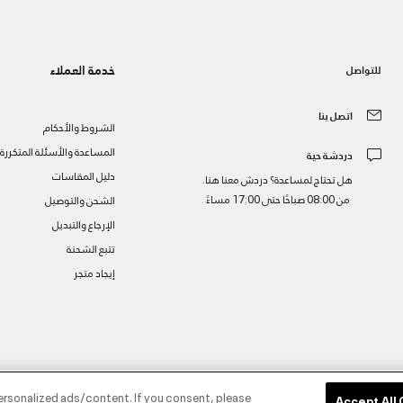
خدمة العملاء
للتواصل
اتصل بنا
الشروط والأحكام
المساعدة والأسئلة المتكررة
دردشة حية
دليل المقاسات
هل تحتاج لمساعدة؟ دردش معنا هنا.
من 08:00 صباحًا حتى 17:00 مساءً
الشحن والتوصيل
الإرجاع والتبديل
تتبع الشحنة
إيجاد متجر
ز
ersonalized ads/content. If you consent, please
Accept All