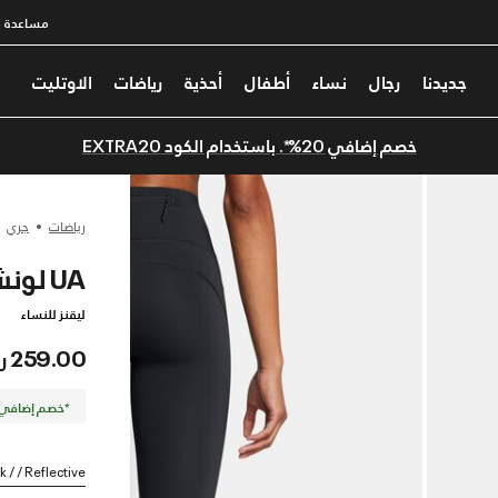
مساعدة
جديدنا
رجال
نساء
أطفال
أحذية
رياضات
الاوتليت
خصم إضافي 20%*. باستخدام الكود EXTRA20
رياضات
جري
UA لونش إيليت كولد ويذر
ليقنز للنساء
259.00 ر.س
*خصم إضافي 20%. كود الخصم: TRA20
k / / Reflective