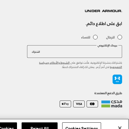
ابق على اطلاع دائم.
للرجال
للنساء
بريدك الإلكتروني
اشترك
باشتراكك بنشرتنا الإلكترونية، فأنت توافق على
و
الشروط والأحكام
سياسة
لدى أندر آرمر. يمكن لك إلغاء الاشتراك لاحقًا.
الخصوصية
طرق الدفع المعتمدة
©2026 الحقوق محفوظة لشركة اثلوسيتي ش.ذ.م.م،
سياسة الخصوصية
/
الشروط والأحكام
/
سياسة الكوكي
 Cookies
Reject All
Cookies Settings