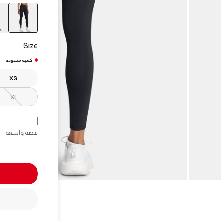
elected
Size
كمية محدودة
XS
XL
قصة واسعة