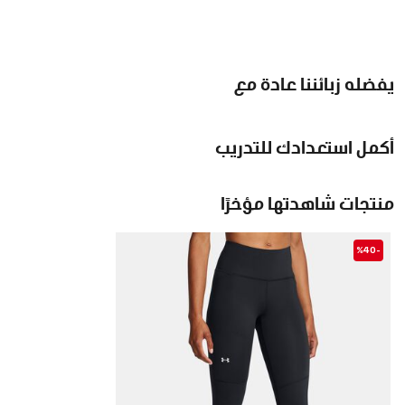
يفضله زبائننا عادة مع
أكمل استعدادك للتدريب
منتجات شاهدتها مؤخرًا
-%40