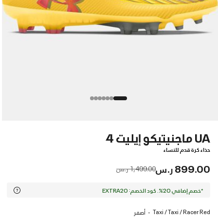
UA ماجنيتيكو إيليت 4
حذاء كرة قدم للنساء
899.00 ر.س
Price reduced from
to
1,499.00 ر.س
*خصم إضافي 20%. كود الخصم: EXTRA20
Taxi / Taxi / Racer Red
أصفر