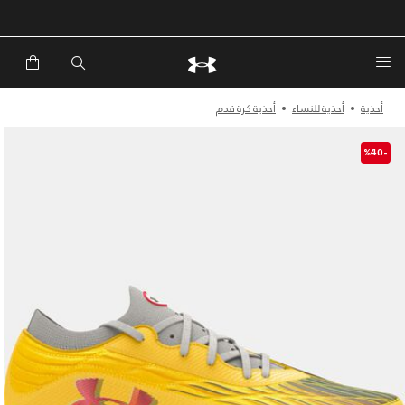
خصم إضافي 20%*. باستخدام الكود EXTRA20
أحذية
أحذية للنساء
أحذية كرة قدم
-%40