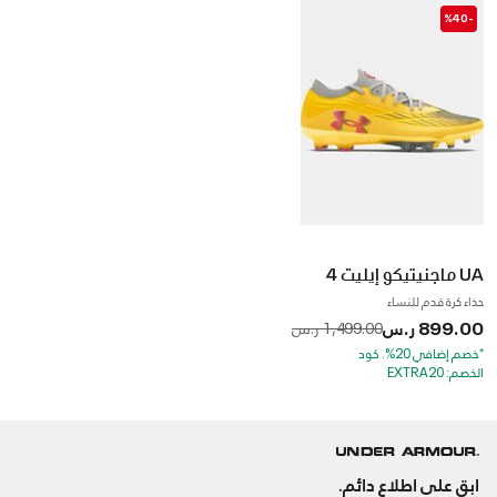
-%40
UA ماجنيتيكو إيليت 4
حذاء كرة قدم للنساء
899.00 ر.س
to
Price reduced from
1,499.00 ر.س
*خصم إضافي 20%. كود
الخصم: EXTRA20
ابق على اطلاع دائم.