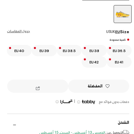
selected
جدول المقاسات
Size
US
UK
EU
كمية محدودة
EU 40
EU 39
EU 38.5
EU 38
EU 36.5
EU 42
EU 41
المفضلة
|
دفعات بدون فوائد مع
الشحن
التوصيل بين:
الخميس, 13 أغسطس - السبت, 15 أغسطس