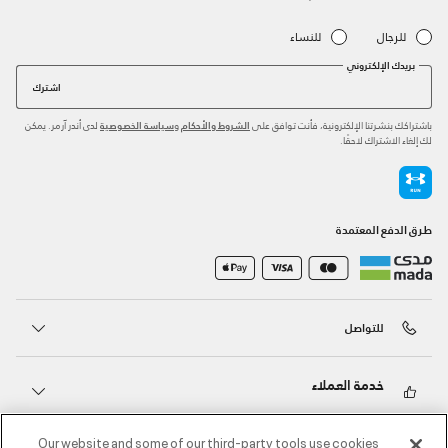
للرجال
للنساء
بريدك الإلكتروني
اشترك
باشتراكك بنشرتنا الإلكترونية، فأنت توافق على
و
لدى أندر آرمر. يمكن
الشروط والأحكام
سياسة الخصوصية
لك إلغاء الاشتراك لاحقًا.
طرق الدفع المعتمدة
للتواصل
خدمة العملاء
Our website and some of our third-party tools use cookies