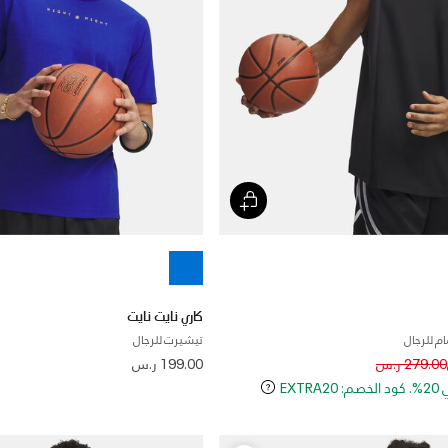
كاري نايت نايت
م للرجال
تيشيرت للرجال
Price reduced
to
279.00 ر.س
199.00 ر.س
EXT