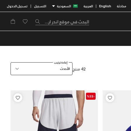
محادثة
English
العربية
السعودية
التسجيل
تسجيل الدخول
|
|
إعادة ترتيب
42 منتج
الأحدث
-%32