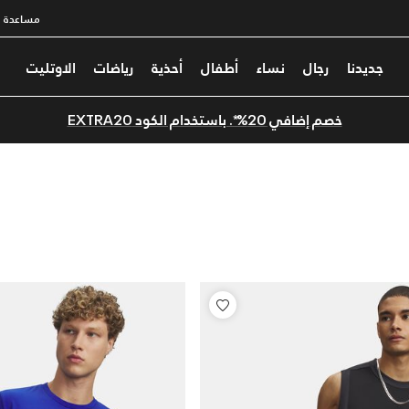
مساعدة
جديدنا
رجال
نساء
أطفال
أحذية
رياضات
الاوتليت
خصم إضافي 20%*. باستخدام الكود EXTRA20