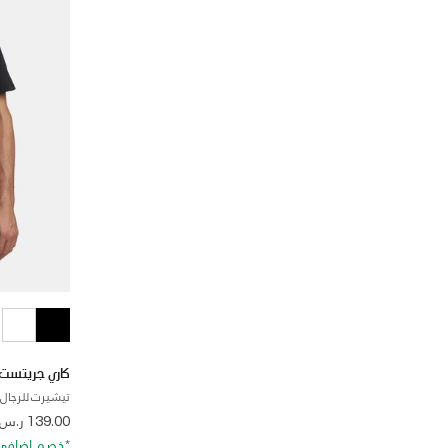
كاري جريتست
تيشيرت للرجال
 from
139.00 ر.س
*خصم إضافي 20%. كود الخصم: RA20