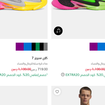
كاري سيريز 7
رجال والنساء
حذاء كرة سلة للرجال والنساء
Price reduced from
to
Price reduced
to
1,199.00 ر.س
719.00 ر.س
1,199.00 ر.س
EXT
*خصم إضافي 20%. كود الخصم: EXTRA20