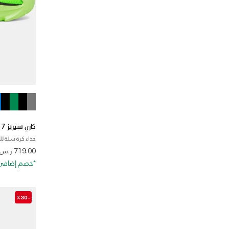
كاري سيريز 7
حذاء كرة سلة لل
 from
719.00 ر.س
*خصم إضافي 20%. كود الخصم: RA20
-%30