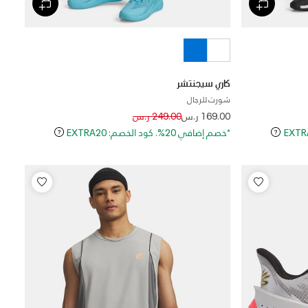
كاري سيجنتشر
شورت للرجال
Price reduced from
to
169.00 ر.س
249.00 ر.س
*خصم إضافي 20%. كود الخصم: EXTRA20