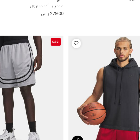
هودي بلا أكمام للرجال
279.00 ر.س
-%32