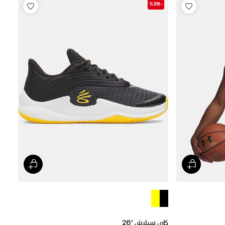
-%29
كاري سبلاش '26