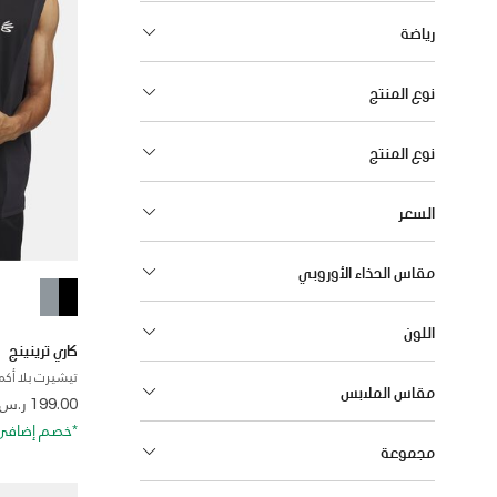
رياضة
نوع المنتج
نوع المنتج
السعر
مقاس الحذاء الأوروبي
اللون
كاري ترينينج
تيشيرت بلا أكما
مقاس الملابس
 from
199.00 ر.س
*خصم إضافي 20%. كود الخصم: RA20
مجموعة