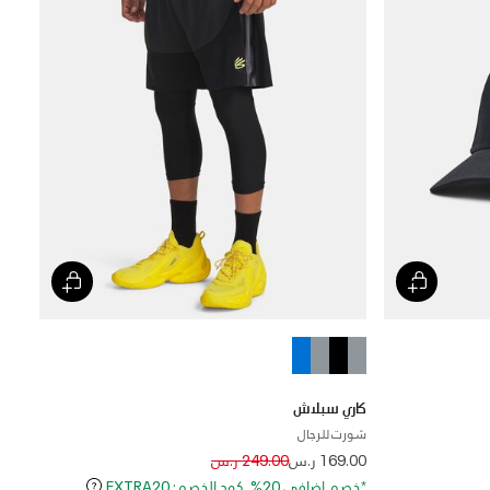
كاري سبلاش
شورت للرجال
Price reduced from
to
169.00 ر.س
249.00 ر.س
*خصم إضافي 20%. كود الخصم: EXTRA20