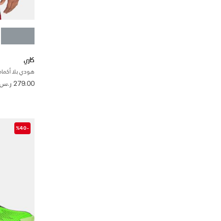
كاري
هودي بلا أكمام
279.00 ر.س
-%40