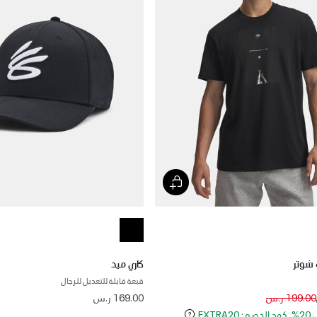
 شوتر
كاري ميد
قبعة قابلة للتعديل للرجال
Price reduced
to
199.00 ر.س
169.00 ر.س
EXT