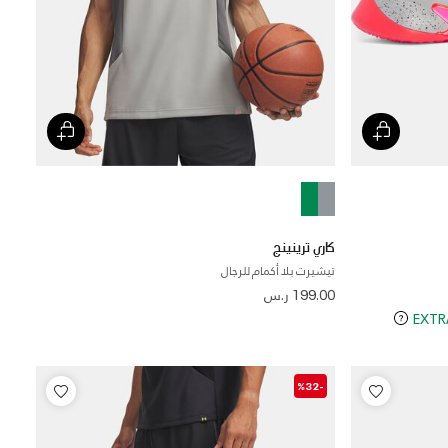
كاري ترينينج
تيشيرت بلا أكمام للرجال
199.00 ر.س
-%32