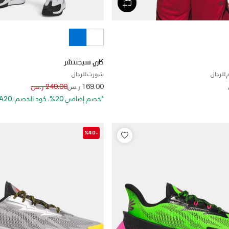
كاري سيجنتشر
 للرجال
شورت للرجال
Price reduced from
to
169.00 ر.س
249.00 ر.س
*خصم إضافي 20%. كود الخصم: EXTRA20
-%40