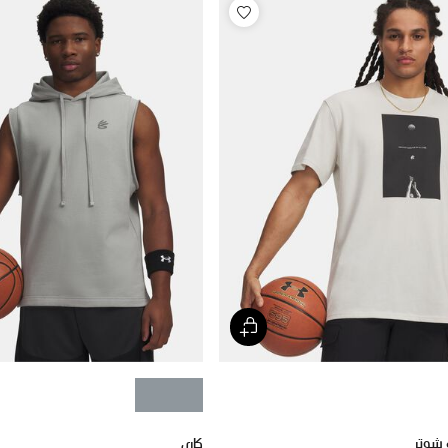
 شوتر
كاري