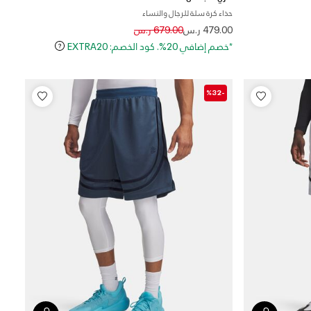
حذاء كرة سلة للرجال والنساء
Price reduced from
to
479.00 ر.س
679.00 ر.س
*خصم إضافي 20%. كود الخصم: EXTRA20
-%32