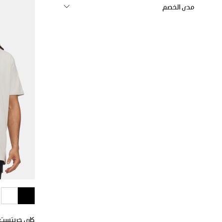
مدى الخصم
كاري جريتست