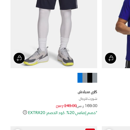
كاري سبلاش
شورت للرجال
Price reduced from
to
169.00 ر.س
249.00 ر.س
*خصم إضافي 20%. كود الخصم: EXTRA20