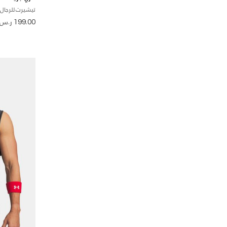
تيشيرت للرجال
199.00 ر.س