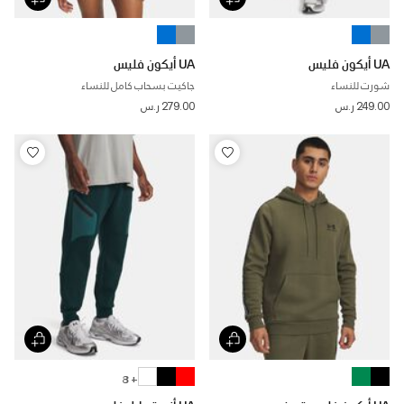
UA أيكون فليس
UA أيكون فليس
شورت للنساء
جاكيت بسحاب كامل للنساء
249.00 ر.س
279.00 ر.س
+ 8