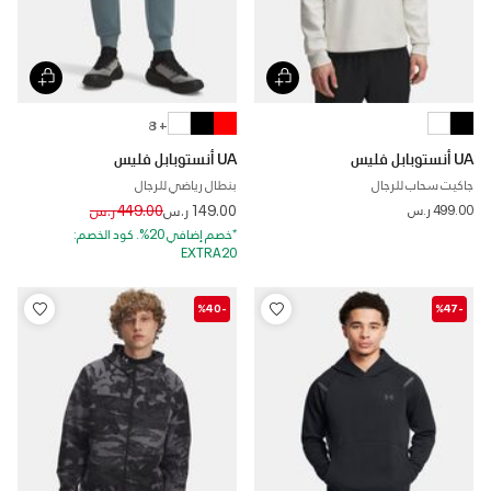
+ 8
UA أنستوبابل فليس
UA أنستوبابل فليس
جاكيت سحاب للرجال
بنطال رياضي للرجال
Price reduced from
to
499.00 ر.س
149.00 ر.س
449.00 ر.س
*خصم إضافي 20%. كود الخصم:
EXTRA20
-%40
-%47