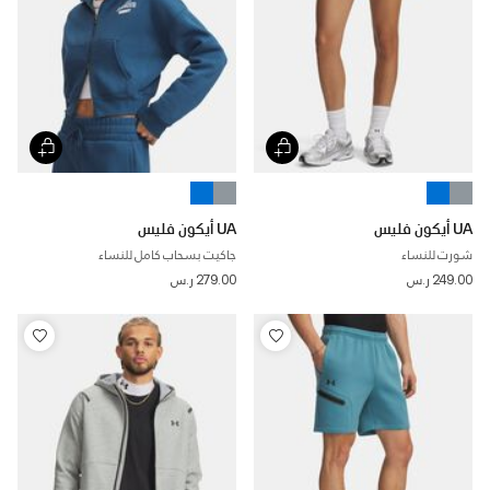
UA أيكون فليس
UA أيكون فليس
شورت للنساء
جاكيت بسحاب كامل للنساء
249.00 ر.س
279.00 ر.س