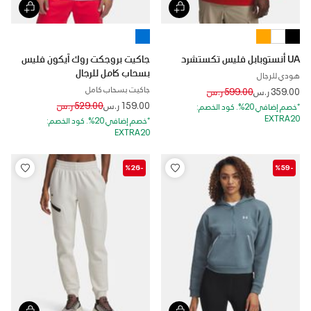
UA أنستوبابل فليس تكستشرد
جاكيت بروجكت روك آيكون فليس
بسحاب كامل للرجال
هودي للرجال
جاكيت بسحاب كامل
Price reduced from
to
359.00 ر.س
599.00 ر.س
Price reduced from
to
159.00 ر.س
529.00 ر.س
*خصم إضافي 20%. كود الخصم:
EXTRA20
*خصم إضافي 20%. كود الخصم:
EXTRA20
-%26
-%59