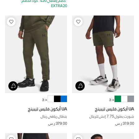
*خصم إضافي 20%. كود الخصم:
EXTRA20
+ 3
+ 3
UA آيكون فليس تيبينج
UA أيكون فليس تيبينج
شورت بطول 7.75 إنش للرجال
بنطال رياضي رجال
319.00 ر.س
379.00 ر.س