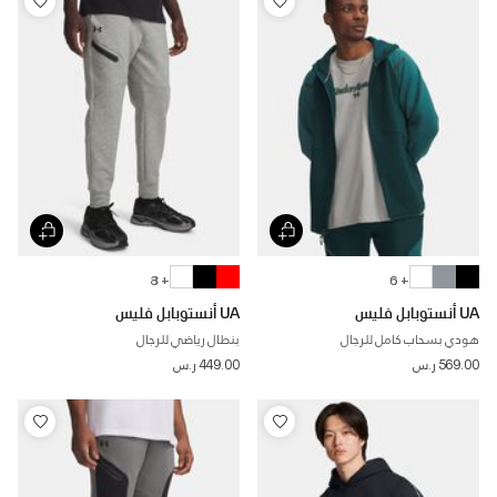
+ 8
+ 6
UA أنستوبابل فليس
UA أنستوبابل فليس
هودي بسحاب كامل للرجال
بنطال رياضي للرجال
569.00 ر.س
449.00 ر.س