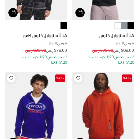
UA أنستوبابل فليس
UA أنستوبابل فليس كامو
هودي للرجال
هودي للرجال
Price reduced from
to
Price reduced from
to
269.00 ر.س
509.00 ر.س
379.00 ر.س
629.00 ر.س
*خصم إضافي 20%. كود الخصم:
*خصم إضافي 20%. كود الخصم:
EXTRA20
EXTRA20
-%70
-%40