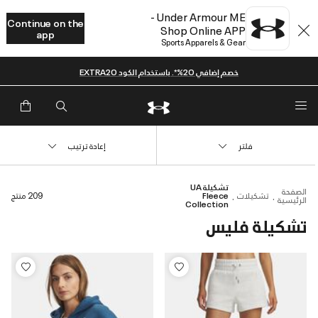
Under Armour ME -
Continue on the
Shop Online APP
app
Sports Apparels & Gear
خصم إضافي 20%*. باستخدام الكود EXTRA20
فلتر
إعادة ترتيب
تشكيلة UA
الصفحة
تشكيلات
Fleece
209 منتج
الرئيسية
Collection
تشكيلة فليس