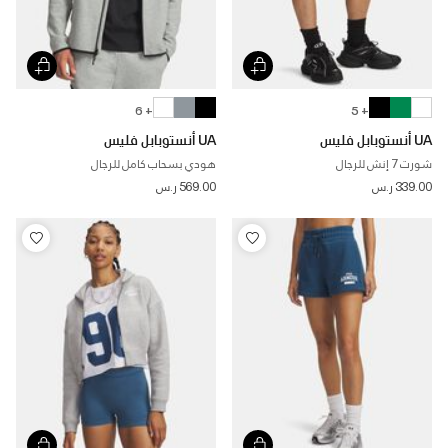
+ 6
+ 5
UA أنستوبابل فليس
UA أنستوبابل فليس
شورت 7 إنش للرجال
هودي بسحاب كامل للرجال
339.00 ر.س
569.00 ر.س