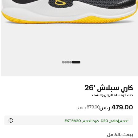
كاري سبلاش '26
حذاء كرة سلة للرجال والنساء
479.00 ر.س
Price reduced from
to
679.00 ر.س
*خصم إضافي 20%. كود الخصم: EXTRA20
بيعت بالكامل