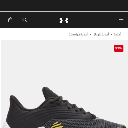
أحذية
أحذية للرجال
أحذية كرة سلة
-%29