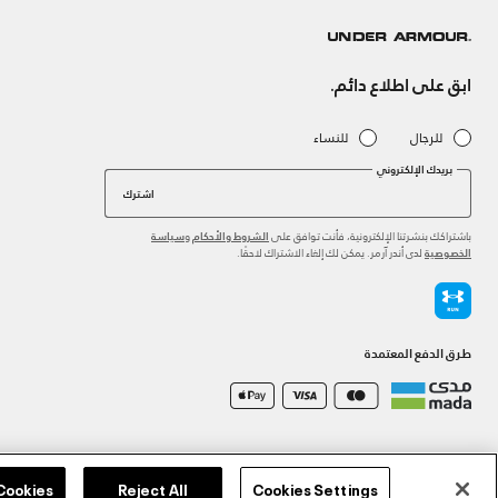
ابق على اطلاع دائم.
للرجال
للنساء
بريدك الإلكتروني
اشترك
باشتراكك بنشرتنا الإلكترونية، فأنت توافق على
و
الشروط والأحكام
سياسة
لدى أندر آرمر. يمكن لك إلغاء الاشتراك لاحقًا.
الخصوصية
طرق الدفع المعتمدة
©2026 الحقوق محفوظة لشركة اثلوسيتي ش.ذ.م.م،
سياسة الخصوصية
/
الشروط والأحكام
/
سياسة الكوكي
 Cookies
Reject All
Cookies Settings