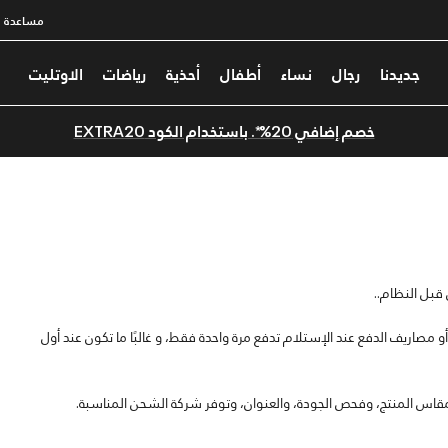
مساعدة
جديدنا
رجال
نساء
أطفال
أحذية
رياضات
الاوتليت
خصم إضافي 20%*. باستخدام الكود EXTRA20
 قبل النظام..
اريف الدفع عند الإستلام تدفع مرة واحدة فقط، و غالبًا ما تكون عند أول
اس المنتج، وفحص الجودة، والعنوان، وتوفر شركة الشحن المناسبة.