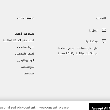
خدمة العملاء
للتواصل
اتصل بنا
الشروط والأحكام
المساعدة والأسئلة المتكررة
دردشة حية
دليل المقاسات
هل تحتاج لمساعدة؟ دردش معنا هنا.
من 08:00 صباحًا حتى 17:00 مساءً
الشحن والتوصيل
الإرجاع والتبديل
تتبع الشحنة
إيجاد متجر
ز
ersonalized ads/content. If you consent, please
Accept All