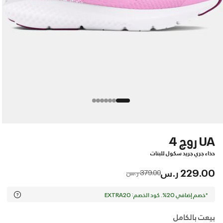
UA روج 4
حذاء جري جريد سكول للبنات
229.00 ر.س
Price reduced from
to
379.00 ر.س
*خصم إضافي 20%. كود الخصم: EXTRA20
بيعت بالكامل