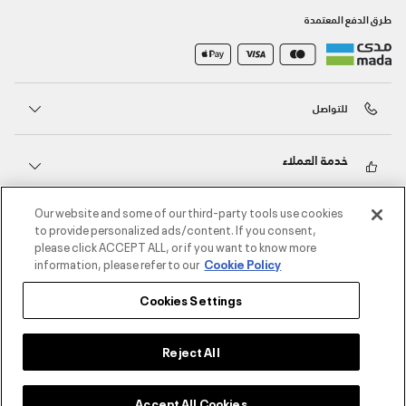
طرق الدفع المعتمدة
للتواصل
خدمة العملاء
Our website and some of our third-party tools use cookies
حول أندر آرمر
to provide personalized ads/content. If you consent,
please click ACCEPT ALL, or if you want to know more
information, please refer to our
Cookie Policy
أندر آرمر على الشبكات الاجتماعية
Cookies Settings
©2026 الحقوق محفوظة لشركة اثلوسيتي ش.ذ.م.م،
سياسة الخصوصية
/
الشروط والأحكام
/
سياسة الكوكيز
Reject All
Accept All Cookies