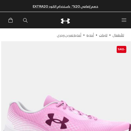
خصم إضافي 20%*. باستخدام الكود EXTRA20
للأطفال
للبنات
أحذية
أحذية تمرين وجري
-%40