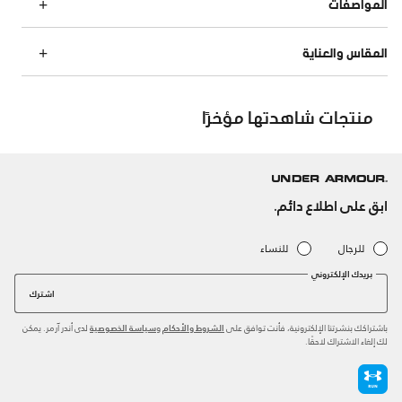
المواصفات
المقاس والعناية
منتجات شاهدتها مؤخرًا
ابق على اطلاع دائم.
للرجال
للنساء
بريدك الإلكتروني
اشترك
باشتراكك بنشرتنا الإلكترونية، فأنت توافق على
و
لدى أندر آرمر. يمكن
الشروط والأحكام
سياسة الخصوصية
لك إلغاء الاشتراك لاحقًا.