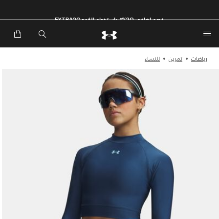
خصم إضافي 20%*. باستخدام الكود EXTRA20
رياضات
تمرين
للنساء