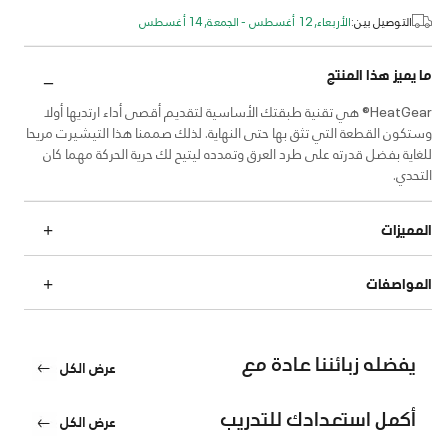
التوصيل بين:
الأربعاء, 12 أغسطس - الجمعة, 14 أغسطس
ما يميز هذا المنتج
HeatGear® هي تقنية طبقتك الأساسية لتقديم أقصى أداء ارتديها أولا
وستكون القطعة التي تثق بها حتى النهاية. لذلك صممنا هذا التيشيرت مريحا
للغاية بفضل قدرته على طرد العرق وتمدده ليتيح لك حرية الحركة مهما كان
التحدي.
المميزات
المواصفات
يفضله زبائننا عادة مع
عرض الكل
أكمل استعدادك للتدريب
عرض الكل