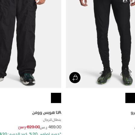
UA هوبس ووفن
بنطال للرجال
Price reduced from
to
469.00 ر.س
629.00 ر.س
*خصم إضافي 20%. كود الخصم: EXTRA20