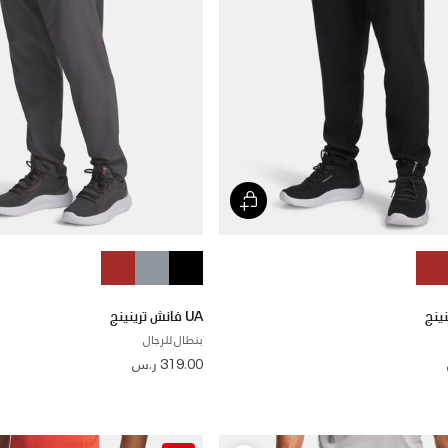
UA فانش ترينينج
بنطال للرجال
319.00 ر.س