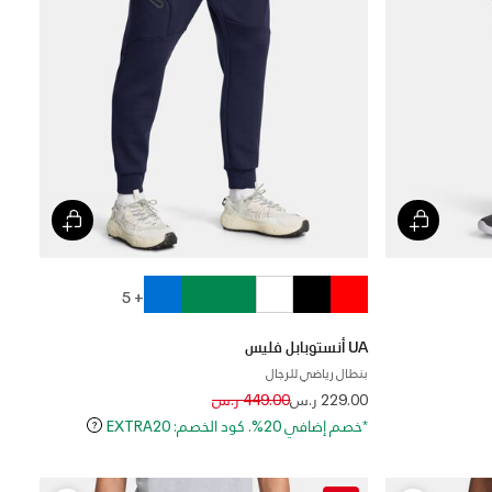
+ 5
UA أنستوبابل فليس
بنطال رياضي للرجال
Price reduced from
to
229.00 ر.س
449.00 ر.س
*خصم إضافي 20%. كود الخصم: EXTRA20