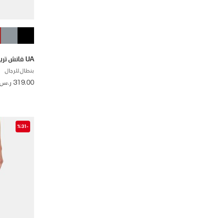
UA فانش ترينينج
بنطال للرجال
319.00 ر.س
-%31