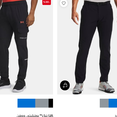
-%30
UA تيك™ يوتيليتي ووفن