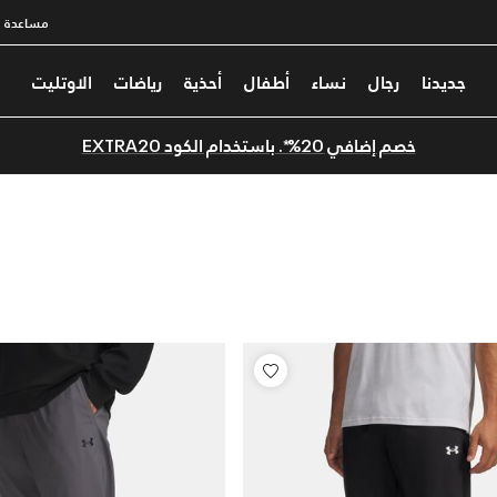
مساعدة
جديدنا
رجال
نساء
أطفال
أحذية
رياضات
الاوتليت
خصم إضافي 20%*. باستخدام الكود EXTRA20