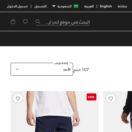
محادثة
English
العربية
السعودية
التسجيل
تسجيل الدخول
|
|
إعادة ترتيب
107 منتج
الأبرز
-%49