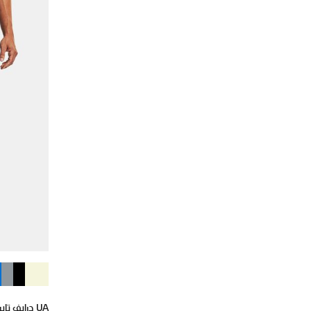
UA درايف تابرد