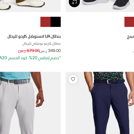
بنطال UA انستوبابل كارجو للرجال
بنطال كارجو يوتيلتي للرجال
Price reduced from
to
349.00 ر.س
579.00 ر.س
*خصم إضافي 20%. كود الخصم: EXTRA20