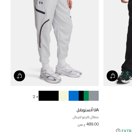
+ 2
UA أنستوبابل
بنطال كارجو للرجال
489.00 ر.س