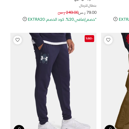
بنطال للرجال
Price reduced from
to
79.00 ر.س
249.00 ر.س
*خصم إضافي 20%. كود الخصم: EXTRA20
-%60