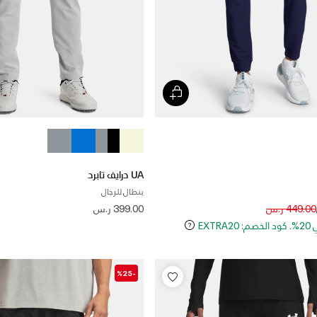
UA درايف تابرد
بنطال للرجال
Price reduced
to
449.00 ر.س
399.00 ر.س
EXT
-%25