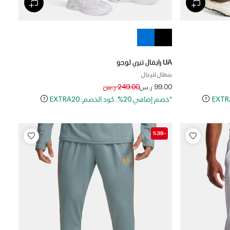
UA رايفال تيري لوجو
بنطال للرجال
Price reduced from
to
99.00 ر.س
249.00 ر.س
*خصم إضافي 20%. كود الخصم: EXTRA20
-%39