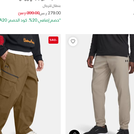
بنطال للرجال
Price reduced from
to
279.00 ر.س
399.00 ر.س
*خصم إضافي 20%. كود الخصم: EXTRA20
-%40