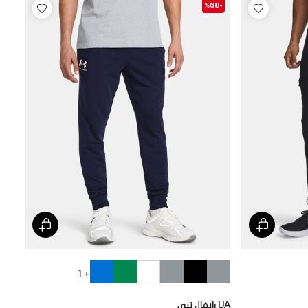
-%68
+ 1
UA رايفال تيري