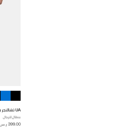
UA تشالنجر برو
بنطال للرجال
399.00 ر.س