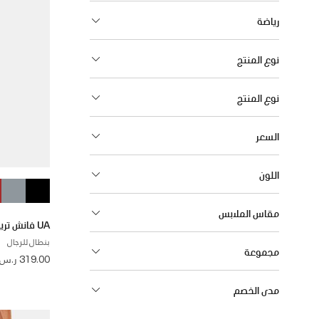
رياضة
نوع المنتج
نوع المنتج
السعر
اللون
مقاس الملابس
UA فانش ترينينج
بنطال للرجال
مجموعة
319.00 ر.س
مدى الخصم