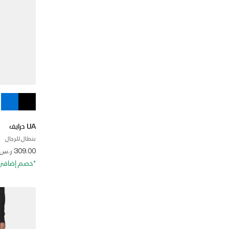
UA درايف
بنطال للرجال
 from
309.00 ر.س
*خصم إضافي 20%. كود الخصم: RA20