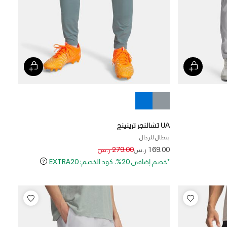
UA تشالنجر ترينينج
بنطال للرجال
Price reduced from
to
169.00 ر.س
279.00 ر.س
*خصم إضافي 20%. كود الخصم: EXTRA20