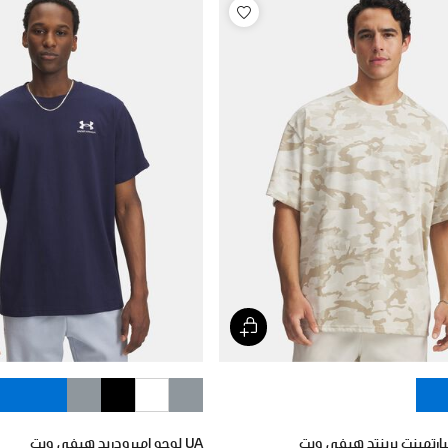
UA لوجو إمبرودريد هيفي ويت