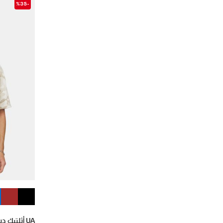
-%35
UA أثلتيك ديبارتمينت برينتد هيفي ويت