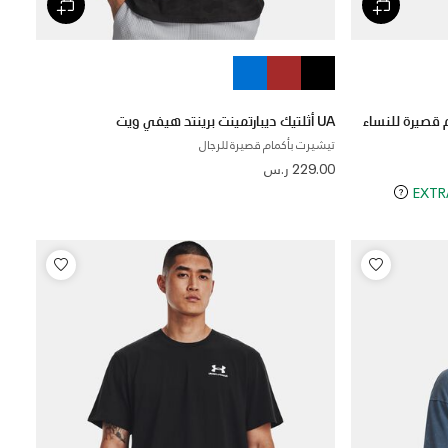
UA أثلتيك ديبارتمينت برينتد هيفي ويت
تيشيرت بأكمام قصيرة للرجال
229.00 ر.س