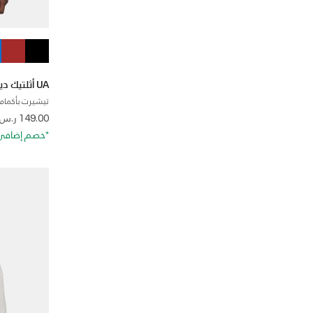
UA أثلتيك ديبارتمينت برينتد هيفي ويت
تيشيرت بأكمام 
 from
149.00 ر.س
*خصم إضافي 20%. كود الخصم: RA20