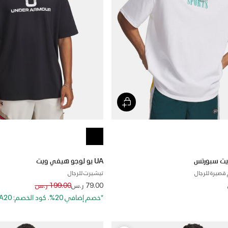
UA يو لوجو هيفي ويت
قصيرة للرجال
تيشيرت للرجال
Price reduced from
to
79.00 ر.س
199.00 ر.س
*خصم إضافي 20%. كود الخصم: EXTRA20