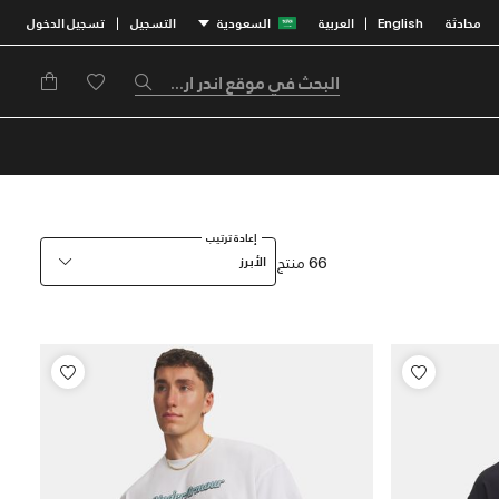
محادثة
English
العربية
السعودية
التسجيل
تسجيل الدخول
|
|
إعادة ترتيب
66 منتج
الأبرز