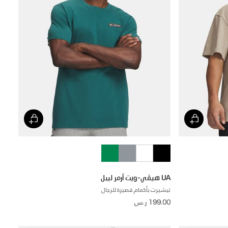
UA هيڤي-ويت آرمر ليبل
تيشيرت بأكمام قصيرة للرجال
199.00 ر.س