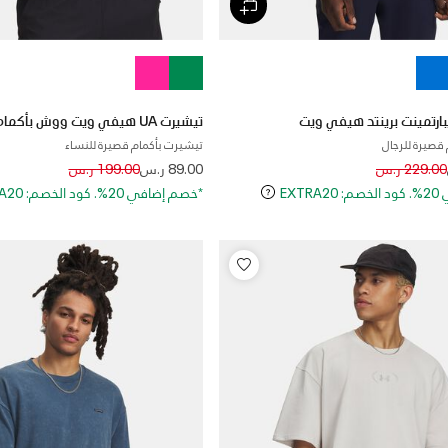
تيشيرت UA هيفي ويت ووش بأكمام قصيرة للنساء
قصيرة للرجال
تيشيرت بأكمام قصيرة للنساء
Price reduced from
to
Price reduced
to
229.00 ر.س
89.00 ر.س
199.00 ر.س
EXT
*خصم إضافي 20%. كود الخصم: EXTRA20