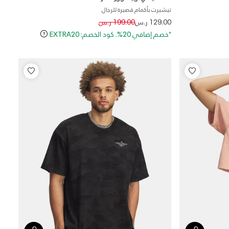
تيشيرت بأكمام قصيرة للرجال
Price reduced from
to
129.00 ر.س
199.00 ر.س
*خصم إضافي 20%. كود الخصم: EXTRA20