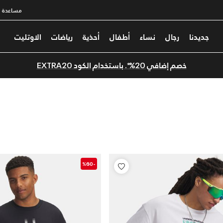
مساعدة
جديدنا
رجال
نساء
أطفال
أحذية
رياضات
الاوتليت
خصم إضافي 20%*. باستخدام الكود EXTRA20
-%60