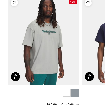
-%35
UA هيفي-ويت وورد مارك