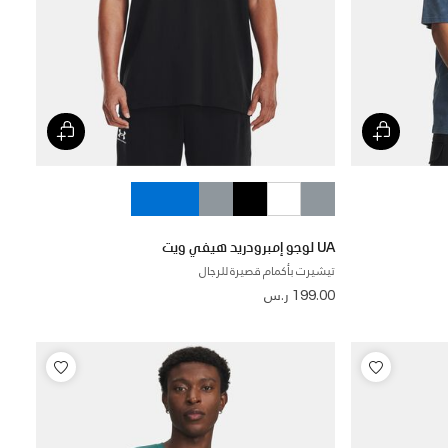
UA لوجو إمبرودريد هيفي ويت
تيشيرت بأكمام قصيرة للرجال
199.00 ر.س