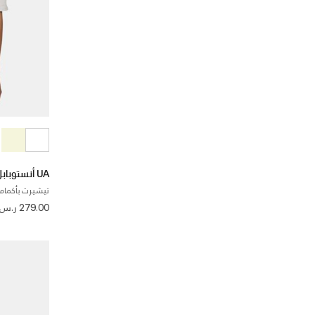
UA أنستوبابل+ هيفي ويت
تيشيرت بأكمام 
279.00 ر.س