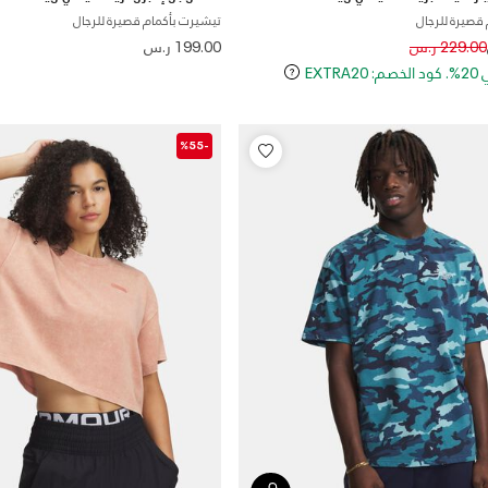
قصيرة للرجال
تيشيرت بأكمام قصيرة للرجال
Price reduced
to
229.00 ر.س
199.00 ر.س
EXT
-%55