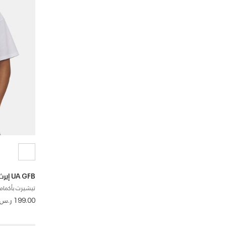
UA GFB إيرث هيفي ويت
تيشيرت بأكمام 
199.00 ر.س