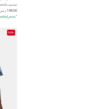
تيشيرت بأكمام 
 from
149.00 ر.س
*خصم إضافي 20%. كود الخصم: RA20
-%35