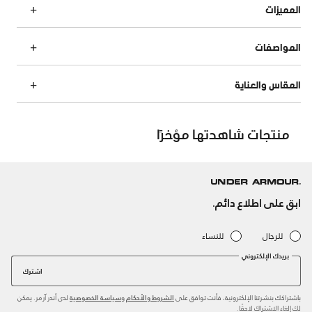
المميزات
المواصفات
المقاس والعناية
منتجات شاهدتها مؤخرًا
ابق على اطلاع دائم.
للرجال
للنساء
بريدك الإلكتروني
اشترك
باشتراكك بنشرتنا الإلكترونية، فأنت توافق على
و
لدى أندر آرمر. يمكن
الشروط والأحكام
سياسة الخصوصية
لك إلغاء الاشتراك لاحقًا.