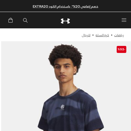
خصم إضافي 20%*. باستخدام الكود EXTRA20
رياضات
كرة السلة
للرجال
-%52