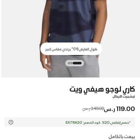
طول العارض 6'0" يرتدي مقاس كبير
كاري لوجو هيفي ويت
تيشيرت للرجال
119.00 ر.س
Price reduced from
to
249.00 ر.س
*خصم إضافي 20%. كود الخصم: EXTRA20
بيعت بالكامل