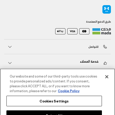
طرق الدفع المعتمدة
للتواصل
خدمة العملاء
Our website and some of our third-party tools use cookies
حول أندر آرمر
to provide personalized ads/content. If you consent,
please click ACCEPT ALL, or if you want to know more
information, please refer to our
Cookie Policy
أندر آرمر على الشبكات الاجتماعية
Cookies Settings
©2026 الحقوق محفوظة لشركة اثلوسيتي ش.ذ.م.م،
سياسة الخصوصية
/
الشروط والأحكام
/
سياسة الكوكيز