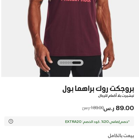
بروجكت روك براهما بول
تيشيرت بلا أكمام للرجال
89.00 ر.س
Price reduced from
to
189.00 ر.س
*خصم إضافي 20%. كود الخصم: EXTRA20
بيعت بالكامل