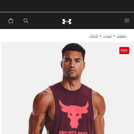
رياضات
تمرين
للرجال
-%53