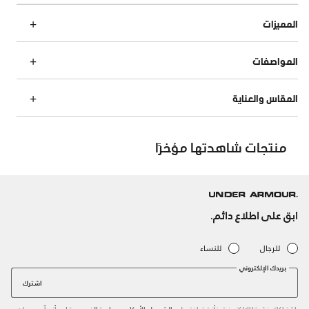
المميزات
المواصفات
المقاس والعناية
منتجات شاهدتها مؤخرًا
ابق على اطلاع دائم.
للرجال
للنساء
بريدك الإلكتروني
اشترك
باشتراكك بنشرتنا الإلكترونية، فأنت توافق على
و
لدى أندر آرمر. يمكن
الشروط والأحكام
سياسة الخصوصية