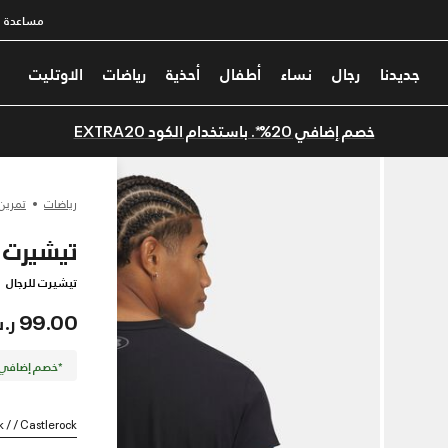
مساعدة
جديدنا
رجال
نساء
أطفال
أحذية
رياضات
الاوتليت
خصم إضافي 20%*. باستخدام الكود EXTRA20
رياضات
تمرين
تيشيرت ب
تيشيرت للرجال
99.00 ر.س
*خصم إضافي 20%. كود الخصم: TRA20
k / / Castlerock