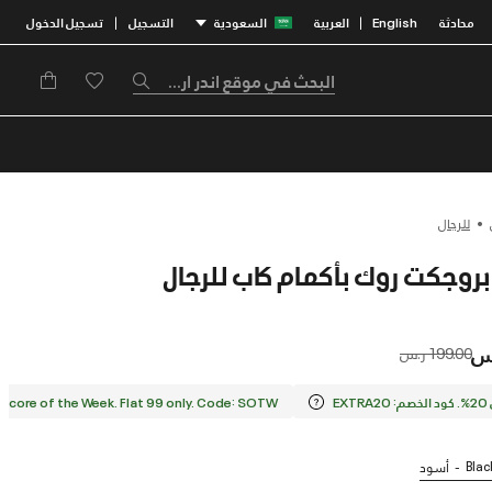
محادثة
English
العربية
السعودية
التسجيل
تسجيل الدخول
|
|
للرجال
روجكت روك بأكمام كاب للرجال
Price reduced from
to
199.00 ر.س
EX
Score of the Week. Flat 99 only. Code: SOTW.
Blac
أسود