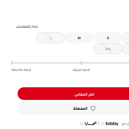
s
جدول المقاسات
L
M
S
XXL
قصة ضيقة
قصة ضاغطة
اختر المقاس
المفضلة
|
د مع