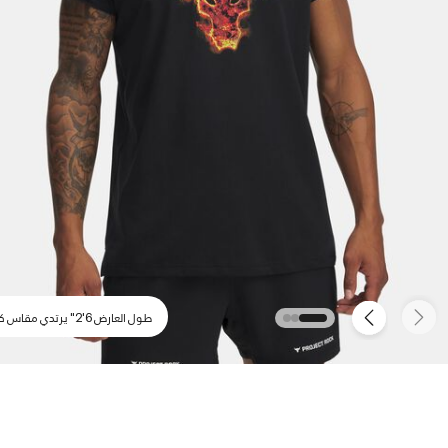
طول العارض 6'2" يرتدي مقاس كبير