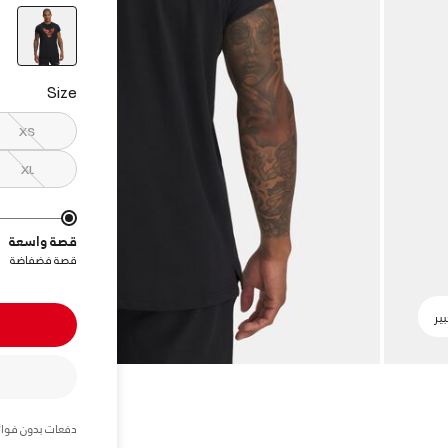
elected
Size
XS
XL
قصة واسعة
قصة فضفاضة
دفعات بدون فوائ