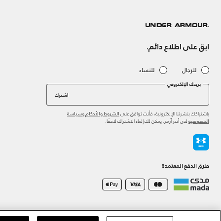
ابق على اطلاع دائم.
للرجال
للنساء
بريدك الإلكتروني
اشترك
باشتراكك بنشرتنا الإلكترونية، فأنت توافق على
و
الشروط والأحكام
سياسة
لدى أندر آرمر. يمكن لك إلغاء الاشتراك لاحقًا.
الخصوصية
طرق الدفع المعتمدة
©2026 الحقوق محفوظة لشركة اثلوسيتي ش.ذ.م.م،
سياسة الخصوصية
/
الشروط والأحكام
/
سياسة الكوكي