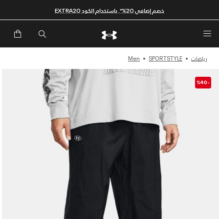
خصم إضافي 20%*. باستخدام الكود EXTRA20
رياضات
SPORTSTYLE
Men
-%40