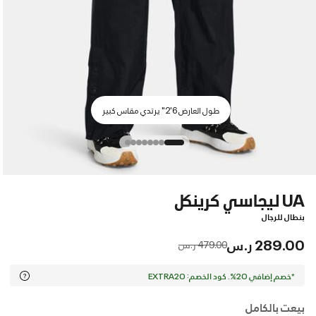
طول العارض 6'2" يرتدي مقاس كبير
UA ليجاسي كرينكل
بنطال للرجال
289.00 ر.س
Price reduced from
to
479.00 ر.س
*خصم إضافي 20%. كود الخصم: EXTRA20
بيعت بالكامل