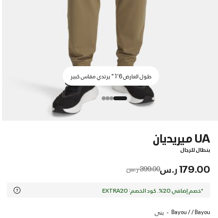
طول العارض 6'1" يرتدي مقاس كبير
UA ميريديان
بنطال للرجال
179.00 ر.س
Price reduced from
to
399.00 ر.س
*خصم إضافي 20%. كود الخصم: EXTRA20
Bayou / / Bayou
بنى