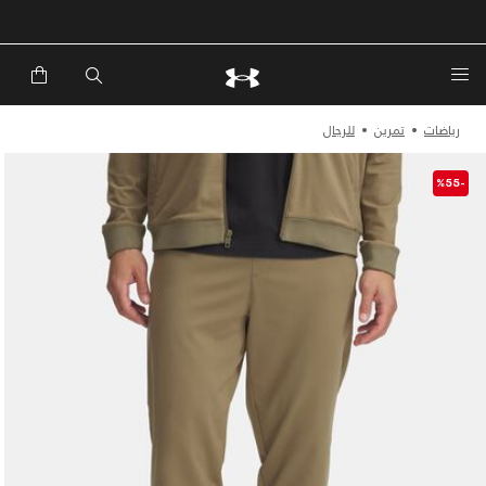
خصم إضافي 20%*. باستخدام الكود EXTRA20
رياضات
تمرين
للرجال
-%55