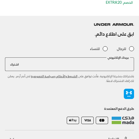
الخصم: EXTRA20
ابق على اطلاع دائم.
للرجال
للنساء
بريدك الإلكتروني
اشترك
باشتراكك بنشرتنا الإلكترونية، فأنت توافق على
و
لدى أندر آرمر. يمكن
الشروط والأحكام
سياسة الخصوصية
لك إلغاء الاشتراك لاحقًا.
طرق الدفع المعتمدة
للتواصل