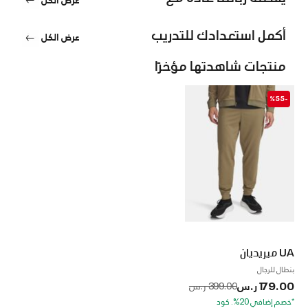
أكمل استعدادك للتدريب
عرض الكل
منتجات شاهدتها مؤخرًا
-%55
UA ميريديان
بنطال للرجال
179.00 ر.س
to
Price reduced from
399.00 ر.س
*خصم إضافي 20%. كود