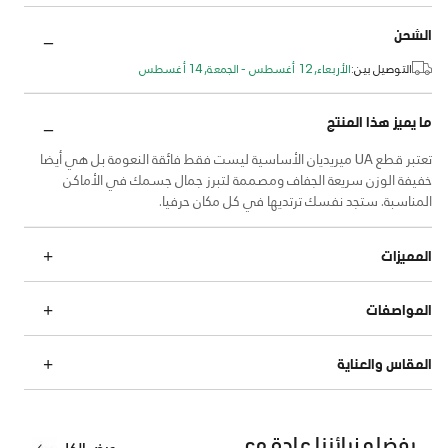
الشحن
التوصيل بين:
الأربعاء, 12 أغسطس - الجمعة, 14 أغسطس
ما يميز هذا المنتج
تعتبر قطع UA ميريديان الأساسية ليست فقط فائقة النعومة بل هي أيضا
خفيفة الوزن سريعة الجفاف ومصممة لتبرز جمال جسمك في الأماكن
المناسبة. ستجد نفسك ترتديها في كل مكان حرفيا.
المميزات
المواصفات
المقاس والعناية
يفضله زبائننا عادة مع
عرض الكل