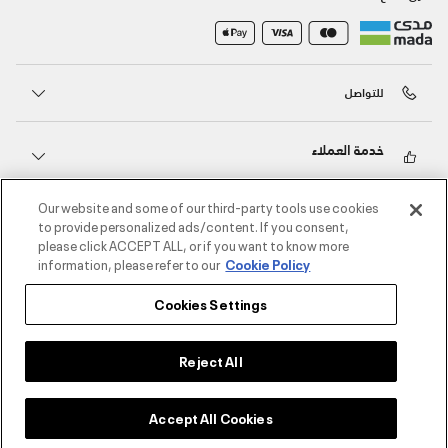
للتواصل
خدمة العملاء
Our website and some of our third-party tools use cookies
حول أندر آرمر
to provide personalized ads/content. If you consent,
please click ACCEPT ALL, or if you want to know more
information, please refer to our
Cookie Policy
أندر آرمر على الشبكات الاجتماعية
Cookies Settings
©2026 الحقوق محفوظة لشركة اثلوسيتي ش.ذ.م.م،
سياسة الخصوصية
/
الشروط والأحكام
/
سياسة الكوكيز
Reject All
اختر المقاس
Accept All Cookies