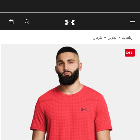
خصم إضافي 20%*. باستخدام الكود EXTRA20
رياضات
تمرين
للرجال
-%68