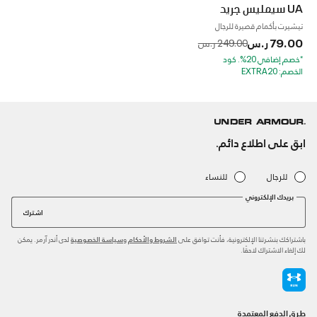
UA سيمليس جريد
تيشيرت بأكمام قصيرة للرجال
79.00 ر.س
to
Price reduced from
249.00 ر.س
*خصم إضافي 20%. كود
الخصم: EXTRA20
ابق على اطلاع دائم.
للرجال
للنساء
بريدك الإلكتروني
اشترك
باشتراكك بنشرتنا الإلكترونية، فأنت توافق على
و
لدى أندر آرمر. يمكن
الشروط والأحكام
سياسة الخصوصية
لك إلغاء الاشتراك لاحقًا.
طرق الدفع المعتمدة