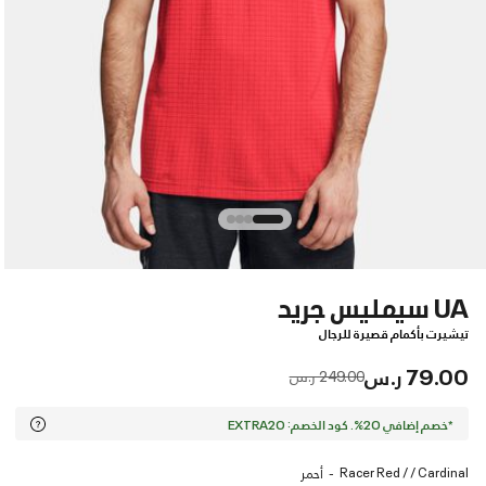
UA سيمليس جريد
تيشيرت بأكمام قصيرة للرجال
79.00 ر.س
Price reduced from
to
249.00 ر.س
*خصم إضافي 20%. كود الخصم: EXTRA20
Racer Red / / Cardinal
أحمر