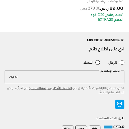
تيشيرت بأكمام قصيرة للرجال
89.00 ر.س
to
Price reduced from
279.00 ر.س
*خصم إضافي 20%. كود
الخصم: EXTRA20
ابق على اطلاع دائم.
للرجال
للنساء
بريدك الإلكتروني
اشترك
باشتراكك بنشرتنا الإلكترونية، فأنت توافق على
و
لدى أندر آرمر. يمكن
الشروط والأحكام
سياسة الخصوصية
لك إلغاء الاشتراك لاحقًا.
طرق الدفع المعتمدة