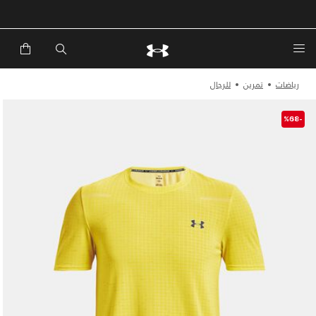
خصم إضافي 20%*. باستخدام الكود EXTRA20
رياضات
تمرين
للرجال
-%68