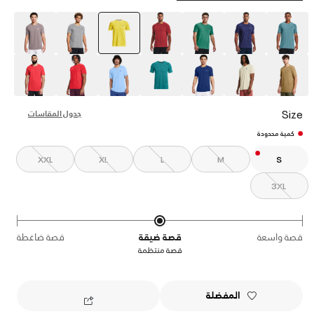
selected
Size
جدول المقاسات
كمية محدودة
XXL
XL
L
M
S
3XL
قصة واسعة
قصة ضيقة
قصة ضاغطة
قصة منتظمة
المفضلة