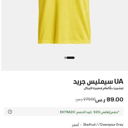
UA سيمليس جريد
تيشيرت بأكمام قصيرة للرجال
89.00 ر.س
Price reduced from
to
279.00 ر.س
*خصم إضافي 20%. كود الخصم: EXTRA20
Starfruit / / Downpour Gray
أصفر