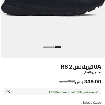
UA تيربلانس 2 RS
حذاء جري للرجال
349.00 ر.س
Price reduced from
to
579.00 ر.س
*خصم إضافي 20%. كود الخصم: EXTRA20
بيعت بالكامل