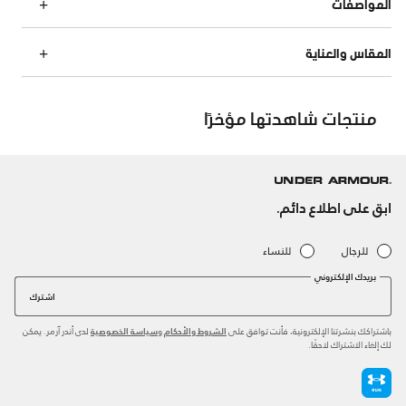
المواصفات
المقاس والعناية
منتجات شاهدتها مؤخرًا
ابق على اطلاع دائم.
للرجال
للنساء
بريدك الإلكتروني
اشترك
باشتراكك بنشرتنا الإلكترونية، فأنت توافق على
و
لدى أندر آرمر. يمكن
الشروط والأحكام
سياسة الخصوصية
لك إلغاء الاشتراك لاحقًا.