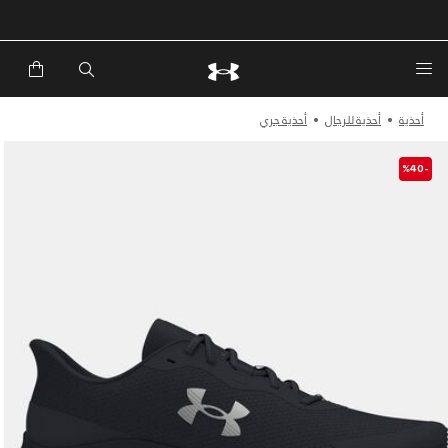
خصم إضافي 20%*. باستخدام الكود EXTRA20
أحذية
أحذية للرجال
أحذية جري
-%40