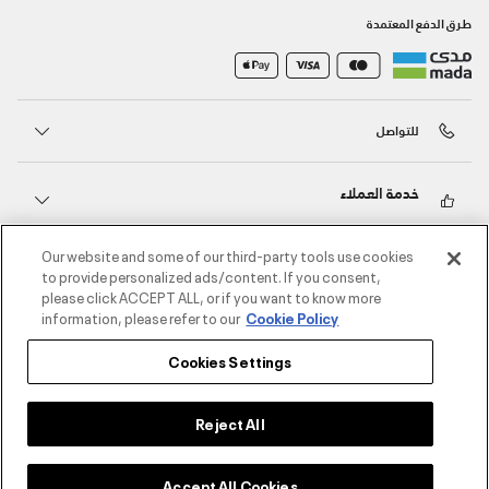
طرق الدفع المعتمدة
للتواصل
خدمة العملاء
Our website and some of our third-party tools use cookies
حول أندر آرمر
to provide personalized ads/content. If you consent,
please click ACCEPT ALL, or if you want to know more
information, please refer to our
Cookie Policy
أندر آرمر على الشبكات الاجتماعية
Cookies Settings
©2026 الحقوق محفوظة لشركة اثلوسيتي ش.ذ.م.م،
سياسة الخصوصية
/
الشروط والأحكام
/
سياسة الكوكيز
Reject All
Accept All Cookies