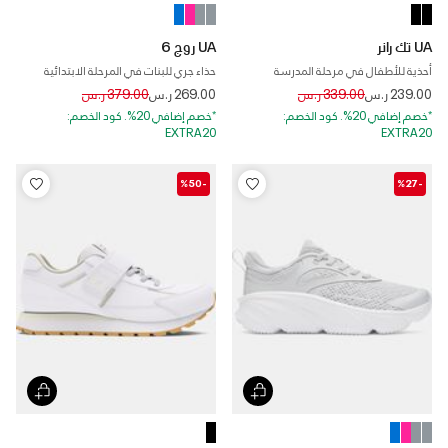
UA تك رانر
UA روج 6
أحذية للأطفال في مرحلة المدرسة
حذاء جري للبنات في المرحلة الابتدائية
الابتدائية
Price reduced from
to
Price reduced from
to
239.00 ر.س
339.00 ر.س
269.00 ر.س
379.00 ر.س
*خصم إضافي 20%. كود الخصم:
*خصم إضافي 20%. كود الخصم:
EXTRA20
EXTRA20
-%50
-%27