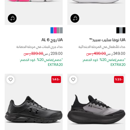
UA نوفا سليب سبيد™
UA روج 6 AL
حذاء للأطفال في المرحلة الابتدائية
حذاء جري للبنات في مرحلة الحضانة
Price reduced from
to
Price reduced from
to
349.00 ر.س
499.00 ر.س
239.00 ر.س
339.00 ر.س
*خصم إضافي 20%. كود الخصم:
*خصم إضافي 20%. كود الخصم:
EXTRA20
EXTRA20
-%45
-%25