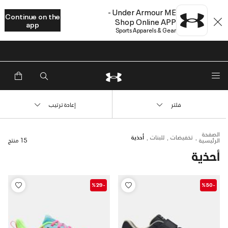
Under Armour ME -
Continue on the
Shop Online APP
app
Sports Apparels & Gear
خصم إضافي 20%*. باستخدام الكود EXTRA20
فلتر
إعادة ترتيب
الصفحة
تخفيضات
للبنات
أحذية
الرئيسية
15 منتج
أحذية
-%29
-%50