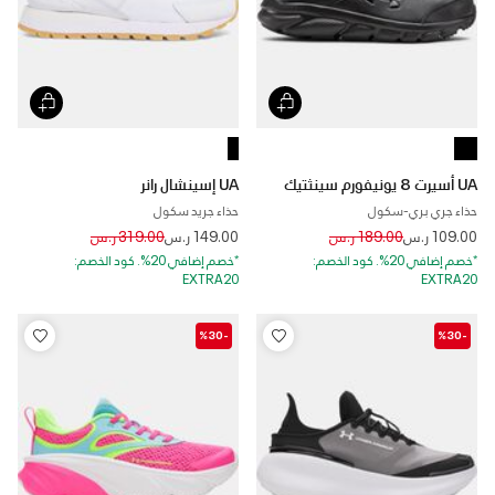
UA أسيرت 8 يونيفورم سينثتيك
UA إسينشال رانر
حذاء جري بري-سكول
حذاء جريد سكول
Price reduced from
to
Price reduced from
to
109.00 ر.س
189.00 ر.س
149.00 ر.س
319.00 ر.س
*خصم إضافي 20%. كود الخصم:
*خصم إضافي 20%. كود الخصم:
EXTRA20
EXTRA20
-%30
-%30