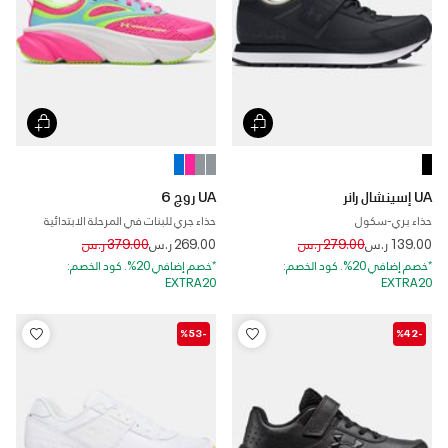
UA إسينشال رانر
UA روج 6
حذاء بري-سكول
حذاء جري للبنات في المرحلة الابتدائية
Price reduced from
to
Price reduced from
to
139.00 ر.س
279.00 ر.س
269.00 ر.س
379.00 ر.س
*خصم إضافي 20%. كود الخصم:
*خصم إضافي 20%. كود الخصم:
EXTRA20
EXTRA20
-%53
-%42