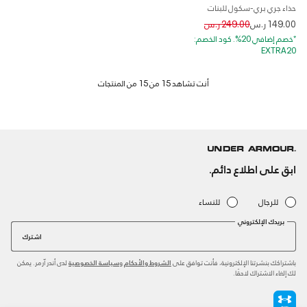
حذاء جري بري-سكول للبنات
Price reduced from
to
149.00 ر.س
249.00 ر.س
*خصم إضافي 20%. كود الخصم:
EXTRA20
ابق على اطلاع دائم.
للرجال
للنساء
بريدك الإلكتروني
اشترك
باشتراكك بنشرتنا الإلكترونية، فأنت توافق على
و
لدى أندر آرمر. يمكن
الشروط والأحكام
سياسة الخصوصية
لك إلغاء الاشتراك لاحقًا.