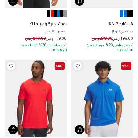
UA فايد RN 3
هيت-جير® وورد مارك
حذاء جري للرجال
تيشيرت للرجال
Price reduced from
to
Price reduced from
to
199.00 ر.س
279.00 ر.س
119.00 ر.س
249.00 ر.س
*خصم إضافي 20%. كود الخصم:
*خصم إضافي 20%. كود الخصم:
EXTRA20
EXTRA20
-%68
-%64