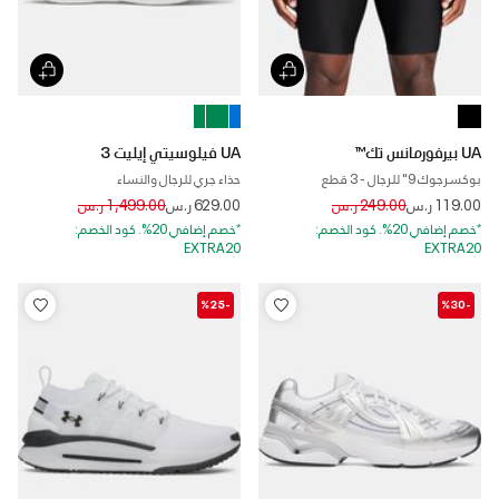
UA بيرفورمانس تك™
UA فيلوسيتي إيليت 3
بوكسرجوك 9" للرجال - 3 قطع
حذاء جري للرجال والنساء
Price reduced from
to
Price reduced from
to
119.00 ر.س
249.00 ر.س
629.00 ر.س
1,499.00 ر.س
*خصم إضافي 20%. كود الخصم:
*خصم إضافي 20%. كود الخصم:
EXTRA20
EXTRA20
-%25
-%30