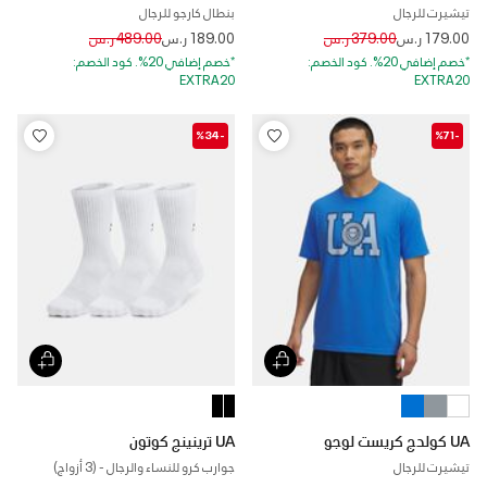
تيشيرت للرجال
بنطال كارجو للرجال
Price reduced from
to
Price reduced from
to
179.00 ر.س
379.00 ر.س
189.00 ر.س
489.00 ر.س
*خصم إضافي 20%. كود الخصم:
*خصم إضافي 20%. كود الخصم:
EXTRA20
EXTRA20
-%34
-%71
UA كولدج كريست لوجو
UA ترينينج كوتون
تيشيرت للرجال
جوارب كرو للنساء والرجال - (3 أزواج)