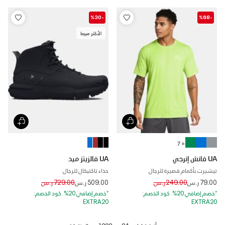
-%30
-%68
الأكثر مبيعا
+ 7
UA فانش إنرجي
UA فالزيتز ميد
تيشيرت بأكمام قصيرة للرجال
حذاء تاكتيكال للرجال
Price reduced from
to
Price reduced from
to
79.00 ر.س
249.00 ر.س
509.00 ر.س
729.00 ر.س
*خصم إضافي 20%. كود الخصم:
*خصم إضافي 20%. كود الخصم:
EXTRA20
EXTRA20