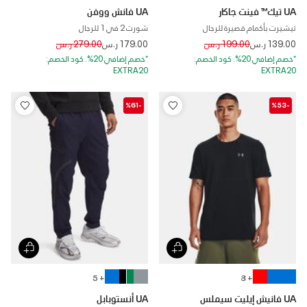
UA تيك™ فينت جاكار
UA فانش ووفن
تيشيرت بأكمام قصيرة للرجال
شورت 2 في 1 للرجال
Price reduced from
to
Price reduced from
to
139.00 ر.س
199.00 ر.س
179.00 ر.س
279.00 ر.س
*خصم إضافي 20%. كود الخصم:
*خصم إضافي 20%. كود الخصم:
EXTRA20
EXTRA20
-%61
-%53
+ 5
+ 8
UA فانيش إيليت سيملس
UA أنستوبابل