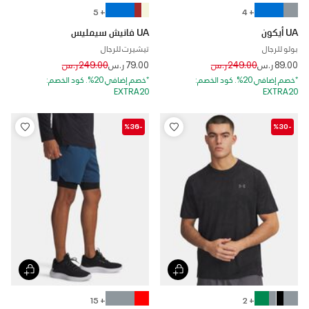
+ 5
+ 4
UA أيكون
UA فانيش سيمليس
بولو للرجال
تيشيرت للرجال
Price reduced from
to
Price reduced from
to
89.00 ر.س
249.00 ر.س
79.00 ر.س
249.00 ر.س
*خصم إضافي 20%. كود الخصم:
*خصم إضافي 20%. كود الخصم:
EXTRA20
EXTRA20
-%36
-%30
+ 15
+ 2