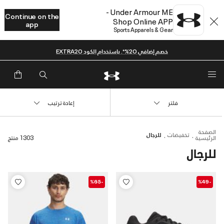
Under Armour ME -
Continue on the
Shop Online APP
app
Sports Apparels & Gear
خصم إضافي 20%*. باستخدام الكود EXTRA20
فلتر
إعادة ترتيب
الصفحة
تخفيضات
للرجال
الرئيسية
1303 منتج
للرجال
-%65
-%49