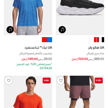
UA هالو رانر
UA تيك™ تيكستشرد
حذاء جري للرجال
تيشيرت بأكمام قصيرة للرجال
Price reduced from
to
Price reduced from
to
369.00 ر.س
729.00 ر.س
59.00 ر.س
169.00 ر.س
*خصم إضافي 20%. كود الخصم:
EXTRA20
-%68
-%39