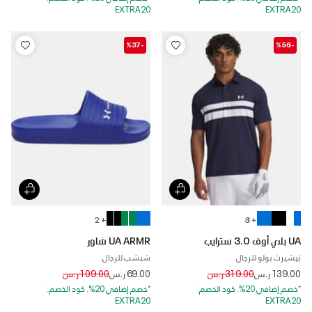
EXTRA20
EXTRA20
-%37
-%56
+ 2
+ 8
UA بلاي أوف 3.0 سترايب
UA ARMR شاور
تيشيرت بولو للرجال
شبشب للرجال
Price reduced from
to
Price reduced from
to
139.00 ر.س
319.00 ر.س
69.00 ر.س
109.00 ر.س
*خصم إضافي 20%. كود الخصم:
*خصم إضافي 20%. كود الخصم:
EXTRA20
EXTRA20