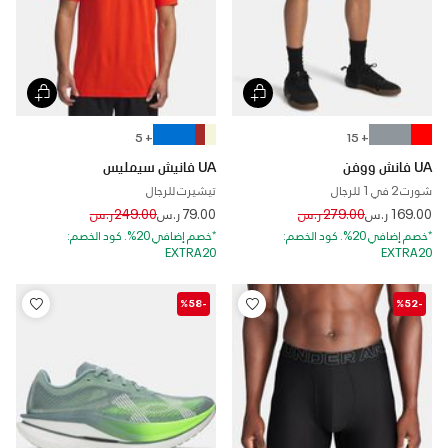
+ 5
+ 15
UA فانش ووفن
UA فانيش سيمليس
شورت 2 في 1 للرجال
تيشيرت للرجال
Price reduced from
to
Price reduced from
to
169.00 ر.س
279.00 ر.س
79.00 ر.س
249.00 ر.س
*خصم إضافي 20%. كود الخصم:
*خصم إضافي 20%. كود الخصم:
EXTRA20
EXTRA20
-%58
-%52