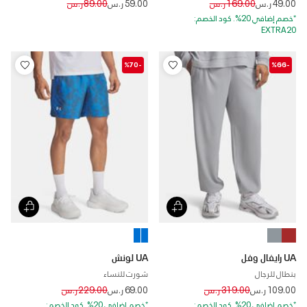
Price reduced from
to
Price reduced from
to
49.00 ر.س
169.00 ر.س
59.00 ر.س
89.00 ر.س
*خصم إضافي 20%. كود الخصم:
EXTRA20
-%70
-%66
UA رايفال وفل
UA لونش
بنطال للرجال
شورت للنساء
Price reduced from
to
Price reduced from
to
109.00 ر.س
319.00 ر.س
69.00 ر.س
229.00 ر.س
*خصم إضافي 20%. كود الخصم:
*خصم إضافي 20%. كود الخصم: