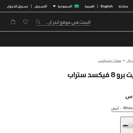
محادثة
English
العربية
السعودية
التسجيل
تسجيل الدخول
|
|
رجال
صنادل وشباشب
White 
أبيض