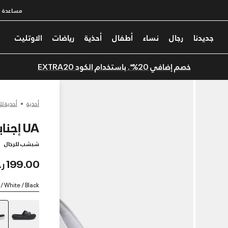
مساعدة
جديدنا
رجال
نساء
أطفال
أحذية
رياضات
الاوتليت
خصم إضافي 20%*. باستخدام الكود EXTRA20
أحذية
أحذية لل
UA إجنايت برو 8 فيكسد ستراب
شبشب للرجال
199.00 ر.س
/ White / Black