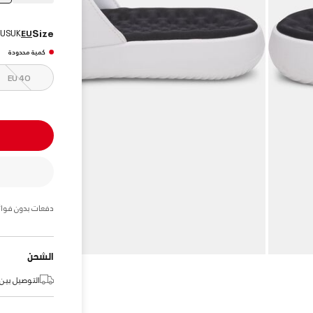
Size
US
UK
EU
كمية محدودة
EU 40
دفعات بدون فوائ
الشحن
التوصيل بين: