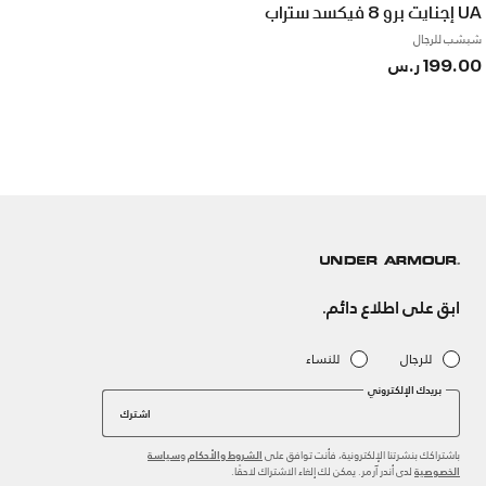
UA إجنايت برو 8 فيكسد ستراب
شبشب للرجال
199.00 ر.س
ابق على اطلاع دائم.
للرجال
للنساء
بريدك الإلكتروني
اشترك
باشتراكك بنشرتنا الإلكترونية، فأنت توافق على
و
الشروط والأحكام
سياسة
لدى أندر آرمر. يمكن لك إلغاء الاشتراك لاحقًا.
الخصوصية