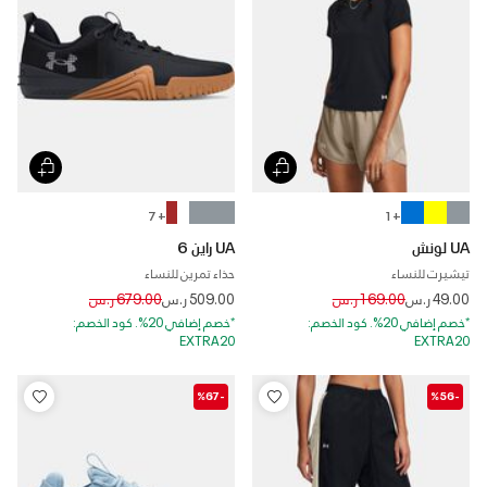
+ 7
+ 1
UA لونش
UA راين 6
تيشيرت للنساء
حذاء تمرين للنساء
Price reduced from
to
Price reduced from
to
49.00 ر.س
169.00 ر.س
509.00 ر.س
679.00 ر.س
*خصم إضافي 20%. كود الخصم:
*خصم إضافي 20%. كود الخصم:
EXTRA20
EXTRA20
-%67
-%56