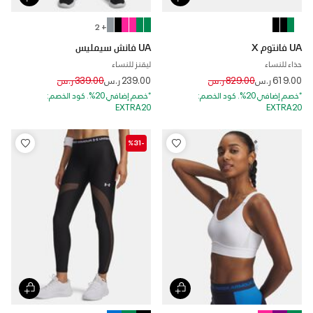
+ 2
UA فانتوم X
UA فانش سيمليس
حذاء للنساء
ليقنز للنساء
Price reduced from
to
Price reduced from
to
619.00 ر.س
829.00 ر.س
239.00 ر.س
339.00 ر.س
*خصم إضافي 20%. كود الخصم:
*خصم إضافي 20%. كود الخصم:
EXTRA20
EXTRA20
-%31