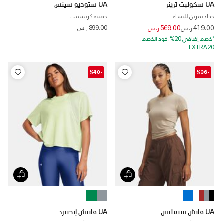
UA سكولبت ترينر
UA ستوديو سينش
حذاء تمرين للنساء
حقيبة كريسينت
Price reduced from
to
419.00 ر.س
569.00 ر.س
399.00 ر.س
*خصم إضافي 20%. كود الخصم:
EXTRA20
-%40
-%36
UA فانش سيمليس
UA فانيش إنجنيرد