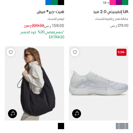
+ 14
UA إنفينيتي 2.0 ميد
هيت-جير® ميش
حمالة صدر رياضية للنساء
ليقنز للنساء
Price reduced from
to
279.00 ر.س
159.00 ر.س
229.00 ر.س
*خصم إضافي 20%. كود الخصم:
EXTRA20
-%26