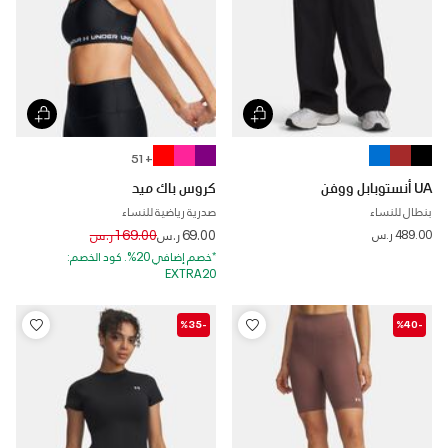
+ 51
UA أنستوبابل ووفن
كروس باك ميد
بنطال للنساء
صدرية رياضية للنساء
Price reduced from
to
489.00 ر.س
69.00 ر.س
169.00 ر.س
*خصم إضافي 20%. كود الخصم:
EXTRA20
-%35
-%40