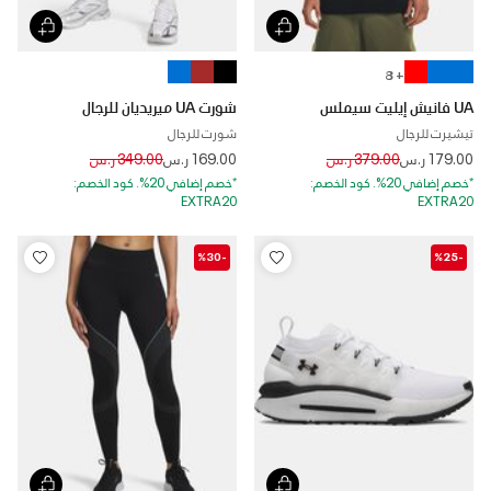
+ 8
UA فانيش إيليت سيملس
شورت UA ميريديان للرجال
تيشيرت للرجال
شورت للرجال
Price reduced from
to
Price reduced from
to
179.00 ر.س
379.00 ر.س
169.00 ر.س
349.00 ر.س
*خصم إضافي 20%. كود الخصم:
*خصم إضافي 20%. كود الخصم:
EXTRA20
EXTRA20
-%30
-%25