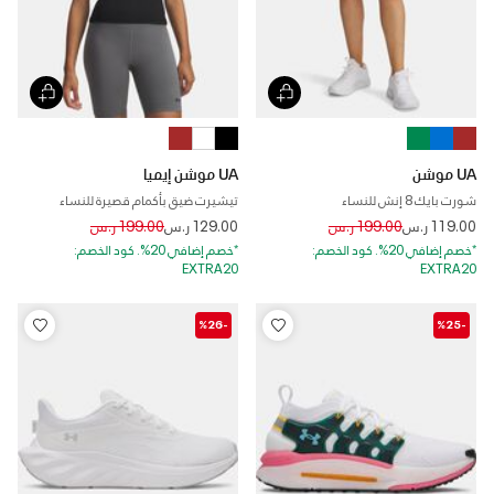
UA موشن
UA موشن إيميا
شورت بايك 8 إنش للنساء
تيشيرت ضيق بأكمام قصيرة للنساء
Price reduced from
to
Price reduced from
to
119.00 ر.س
199.00 ر.س
129.00 ر.س
199.00 ر.س
*خصم إضافي 20%. كود الخصم:
*خصم إضافي 20%. كود الخصم:
EXTRA20
EXTRA20
-%26
-%25