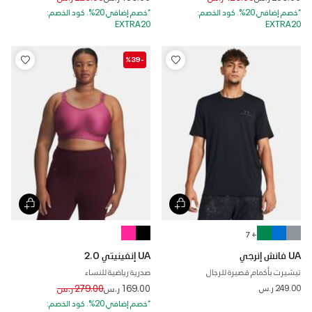
*خصم إضافي 20%. كود الخصم:
*خصم إضافي 20%. كود الخصم:
EXTRA20
EXTRA20
-%39
+ 7
UA فانش إنرجي
UA إنفينيتي 2.0
تيشيرت بأكمام قصيرة للرجال
صدرية رياضية للنساء
Price reduced from
to
249.00 ر.س
169.00 ر.س
279.00 ر.س
*خصم إضافي 20%. كود الخصم: