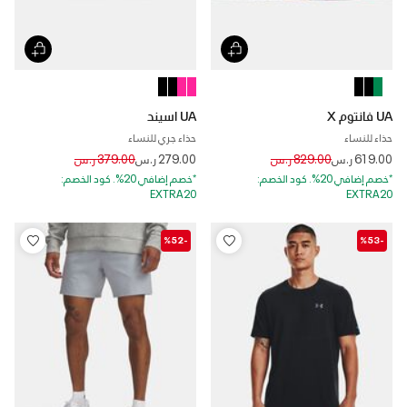
UA فانتوم X
UA اسيند
حذاء للنساء
حذاء جري للنساء
Price reduced from
to
Price reduced from
to
619.00 ر.س
829.00 ر.س
279.00 ر.س
379.00 ر.س
*خصم إضافي 20%. كود الخصم:
*خصم إضافي 20%. كود الخصم:
EXTRA20
EXTRA20
-%52
-%53