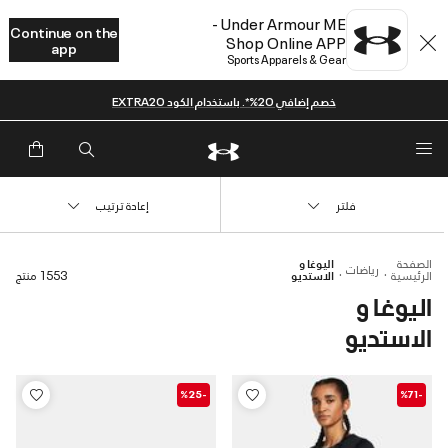
Under Armour ME -
Continue on the
Shop Online APP
app
Sports Apparels & Gear
خصم إضافي 20%*. باستخدام الكود EXTRA20
فلتر
إعادة ترتيب
الصفحة
اليوغا و
رياضات
الرئيسية
الاستديو
1553 منتج
اليوغا و
الاستديو
-%25
-%71