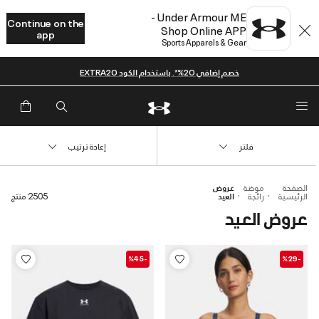
Under Armour ME -
Continue on the
Shop Online APP
app
Sports Apparels & Gear
خصم إضافي 20%*. باستخدام الكود EXTRA20
فلتر
إعادة ترتيب
الصفحة
موضة
عروض
الرئيسية
رائجة
العيد
2505 منتج
عروض العيد
-%45
-%29