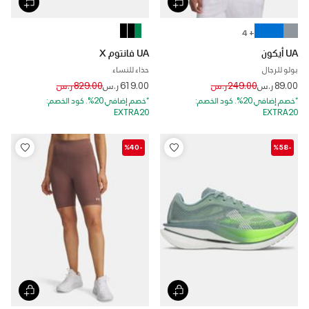
+ 4
UA أيكون
UA فانتوم X
بولو للرجال
حذاء للنساء
Price reduced from
to
Price reduced from
to
89.00 ر.س
249.00 ر.س
619.00 ر.س
829.00 ر.س
*خصم إضافي 20%. كود الخصم:
*خصم إضافي 20%. كود الخصم:
EXTRA20
EXTRA20
-%40
-%58