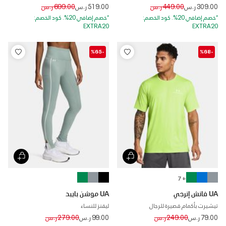
Price reduced from
to
Price reduced from
to
309.00 ر.س
449.00 ر.س
519.00 ر.س
699.00 ر.س
*خصم إضافي 20%. كود الخصم:
*خصم إضافي 20%. كود الخصم:
EXTRA20
EXTRA20
-%65
-%68
+ 7
UA فانش إنرجي
UA موشن بايبد
تيشيرت بأكمام قصيرة للرجال
ليقنز للنساء
Price reduced from
to
Price reduced from
to
79.00 ر.س
249.00 ر.س
99.00 ر.س
279.00 ر.س