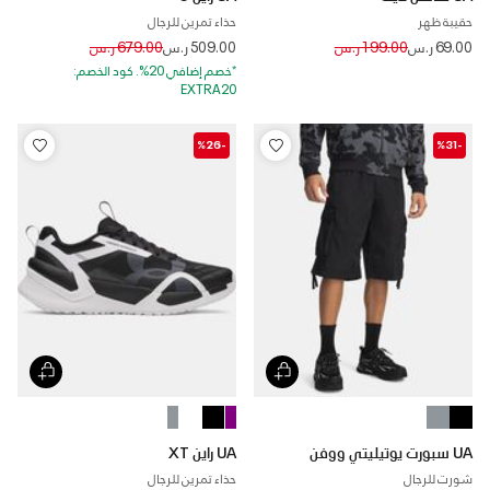
حقيبة ظهر
حذاء تمرين للرجال
Price reduced from
to
Price reduced from
to
69.00 ر.س
199.00 ر.س
509.00 ر.س
679.00 ر.س
*خصم إضافي 20%. كود الخصم:
EXTRA20
-%26
-%31
UA سبورت يوتيليتي ووفن
UA راين XT
شورت للرجال
حذاء تمرين للرجال