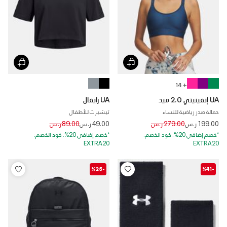
+ 14
UA إنفينيتي 2.0 ميد
UA رايفال
حمالة صدر رياضية للنساء
تيشيرت للأطفال
Price reduced from
to
Price reduced from
to
199.00 ر.س
279.00 ر.س
49.00 ر.س
89.00 ر.س
*خصم إضافي 20%. كود الخصم:
*خصم إضافي 20%. كود الخصم:
EXTRA20
EXTRA20
-%25
-%41