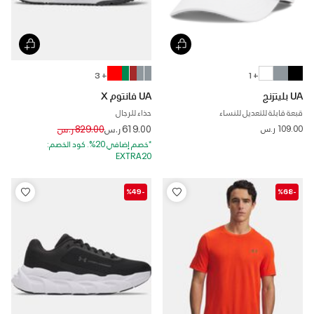
+ 3
+ 1
UA بليتزنج
UA فانتوم X
قبعة قابلة للتعديل للنساء
حذاء للرجال
Price reduced from
to
109.00 ر.س
619.00 ر.س
829.00 ر.س
*خصم إضافي 20%. كود الخصم:
EXTRA20
-%49
-%68