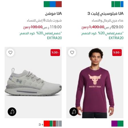
UA فيلوسيتي إيليت 3
UA موشن
حذاء جري للرجال والنساء
شورت بايك 8 إنش للنساء
Price reduced from
to
Price reduced from
to
629.00 ر.س
1,499.00 ر.س
119.00 ر.س
199.00 ر.س
*خصم إضافي 20%. كود الخصم:
*خصم إضافي 20%. كود الخصم:
EXTRA20
EXTRA20
-%30
-%50
+ 3