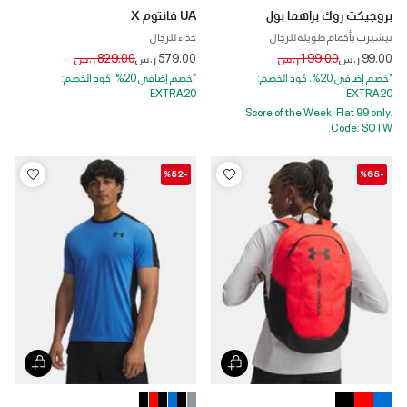
بروجيكت روك براهما بول
UA فانتوم X
تيشيرت بأكمام طويلة للرجال
حذاء للرجال
Price reduced from
to
Price reduced from
to
99.00 ر.س
199.00 ر.س
579.00 ر.س
829.00 ر.س
*خصم إضافي 20%. كود الخصم:
*خصم إضافي 20%. كود الخصم:
EXTRA20
EXTRA20
Score of the Week. Flat 99 only.
Code: SOTW.
-%52
-%65