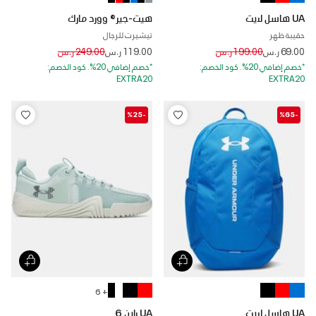
UA هاسل لايت
هيت-جير® وورد مارك
حقيبة ظهر
تيشيرت للرجال
Price reduced from
to
Price reduced from
to
69.00 ر.س
199.00 ر.س
119.00 ر.س
249.00 ر.س
*خصم إضافي 20%. كود الخصم:
*خصم إضافي 20%. كود الخصم:
EXTRA20
EXTRA20
-%25
-%65
+ 6
UA هاسل لايت
UA راين 6