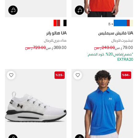
+ 5
UA فانيش سيمليس
UA هالو رانر
تيشيرت للرجال
حذاء جري للرجال
Price reduced from
to
Price reduced from
to
79.00 ر.س
249.00 ر.س
369.00 ر.س
729.00 ر.س
*خصم إضافي 20%. كود الخصم:
EXTRA20
-%25
-%64