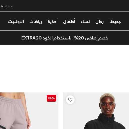
مساعدة
جديدنا
رجال
نساء
أطفال
أحذية
رياضات
الاوتليت
خصم إضافي 20%*. باستخدام الكود EXTRA20
-%40