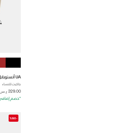
UA أنستوبابل
جاكيت للنساء
 from
329.00 ر.س
*خصم إضافي 20%. كود الخصم: RA20
-%60