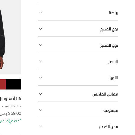
رياضة
نوع المنتج
نوع المنتج
السعر
اللون
مقاس الملابس
UA أنستوبابل
جاكيت للنساء
مجموعة
 from
259.00 ر.س
*خصم إضافي 20%. كود الخصم: RA20
مدى الخصم