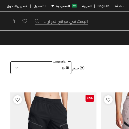
محادثة
English
العربية
السعودية
التسجيل
تسجيل الدخول
|
|
إعادة ترتيب
29 منتج
الأبرز
-%51