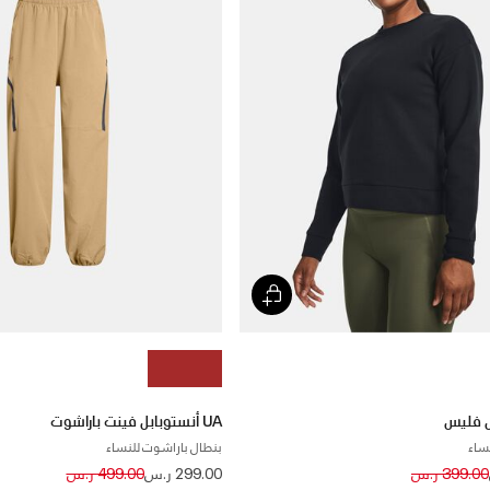
UA أنستوبابل فينت باراشوت
ساء
بنطال باراشوت للنساء
Price reduced from
to
Price reduced
to
399.00 ر.س
299.00 ر.س
499.00 ر.س