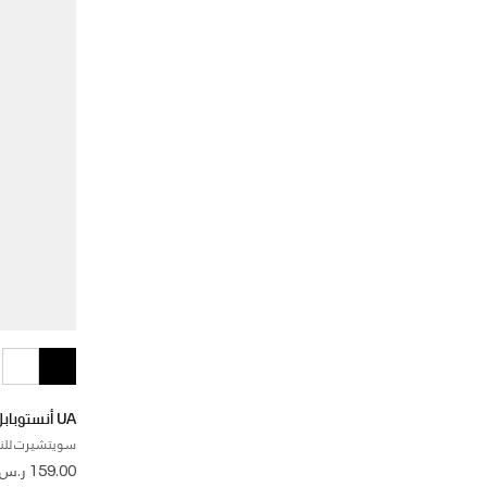
UA أنستوبابل فليس
سويتشيرت للن
 from
159.00 ر.س