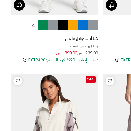
+ 4
UA أنستوبابل فليس
بنطال رياضي للنساء
Price reduced from
to
239.00 ر.س
399.00 ر.س
*خصم إضافي 20%. كود الخصم: EXTRA20
-%40