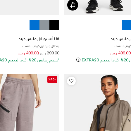
UA أنستوبابل فليس جريد
كروب للنساء
بنطال وايد ليج كروب للنساء
Price reduced from
to
Price reduced
to
499.00 ر.س
299.00 ر.س
499.00 ر.س
EXT
*خصم إضافي 20%. كود الخصم: EXTRA20
-%40