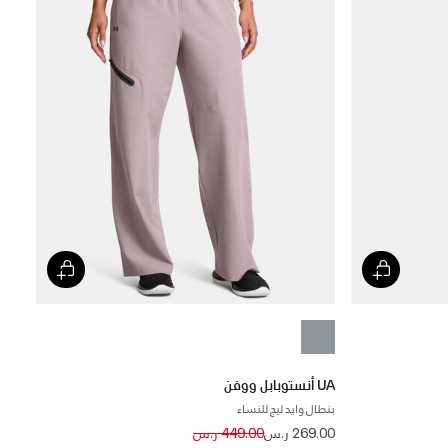
UA أنستوبابل ووفن
بنطال وايد ليج للنساء
Price reduced from
to
269.00 ر.س
449.00 ر.س