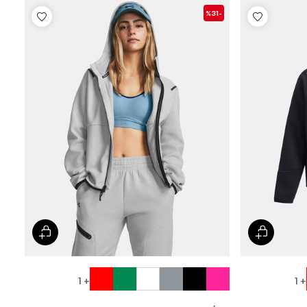
-%31
+ 1
+ 1