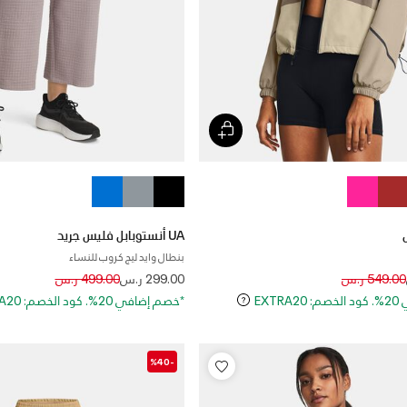
UA أنستوبابل فليس جريد
بنطال وايد ليج كروب للنساء
Price reduced from
to
Price reduced
to
549.00 ر.س
299.00 ر.س
499.00 ر.س
EXT
*خصم إضافي 20%. كود الخصم: EXTRA20
-%40