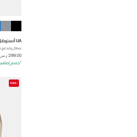
UA أنستوبابل فليس جريد
بنطال وايد ليج 
 from
299.00 ر.س
*خصم إضافي 20%. كود الخصم: RA20
-%40