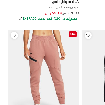
UA أنستوبابل فليس
هودي بسحاب كامل للنساء
Price reduced from
to
379.00 ر.س
549.00 ر.س
*خصم إضافي 20%. كود الخصم: EXTRA20
-%40