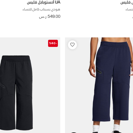
UA أنستوبابل فليس
نساء
هودي بسحاب كامل للنساء
549.00 ر.س
-%40