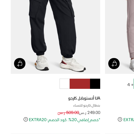
+ 4
UA أنستوبابل كارجو
بنطال كارجو للنساء
Price reduced from
to
249.00 ر.س
509.00 ر.س
*خصم إضافي 20%. كود الخصم: EXTRA20