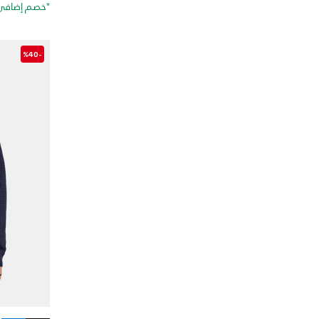
*خصم إضافي 20%. كود الخصم: RA20
-%40