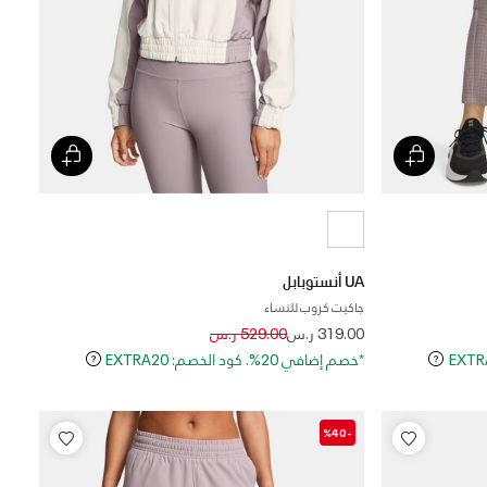
UA أنستوبابل
جاكيت كروب للنساء
Price reduced from
to
319.00 ر.س
529.00 ر.س
*خصم إضافي 20%. كود الخصم: EXTRA20
-%40