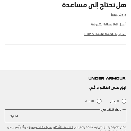
هل تحتاج إلى مساعدة
دردش معنا
أرسل إلينا رسالة إلكترونية
اتصل بنا 9460 433 11 966 +
ابق على اطلاع دائم.
للرجال
للنساء
بريدك الإلكتروني
اشترك
باشتراكك بنشرتنا الإلكترونية، فأنت توافق على
و
لدى أندر آرمر. يمكن
الشروط والأحكام
سياسة الخصوصية