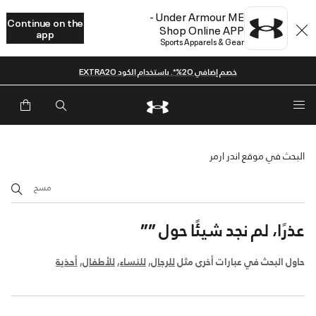
Under Armour ME -
Continue on the
Shop Online APP
app
Sports Apparels & Gear
خصم إضافي 20%*. باستخدام الكود EXTRA20
البحث في موقع اندر ارمر
مسح
عذرًا، لم نجد شيئًا حول
””
حاول البحث في عبارات أخرى مثل
للرجال
,
للنساء
,
للأطفال
,
أحذية