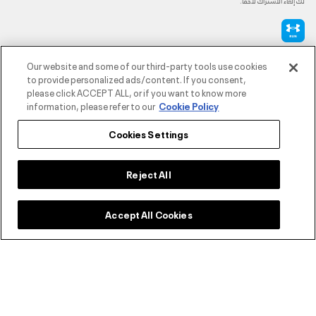
لك إلغاء الاشتراك لاحقًا.
طرق الدفع المعتمدة
Our website and some of our third-party tools use cookies
to provide personalized ads/content. If you consent,
please click ACCEPT ALL, or if you want to know more
information, please refer to our
Cookie Policy
للتواصل
Cookies Settings
خدمة العملاء
Reject All
Accept All Cookies
حول أندر آرمر
أندر آرمر على الشبكات الاجتماعية
©2026 الحقوق محفوظة لشركة اثلوسيتي ش.ذ.م.م،
سياسة الخصوصية
/
الشروط والأحكام
/
سياسة الكوكيز