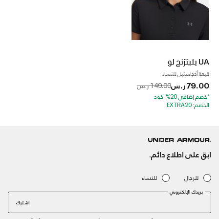
UA بليتزنج لو
قبعة أدجاستبل للنساء
79.00 ر.س
to
Price reduced from
149.00 ر.س
*خصم إضافي 20%. كود
الخصم: EXTRA20
ابق على اطلاع دائم.
للرجال
للنساء
بريدك الإلكتروني
اشترك