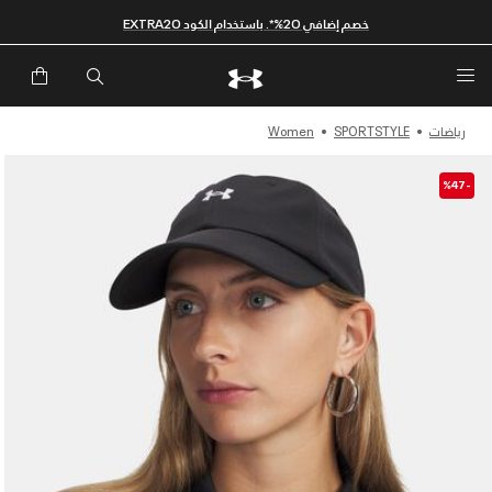
خصم إضافي 20%*. باستخدام الكود EXTRA20
رياضات
SPORTSTYLE
Women
-%47