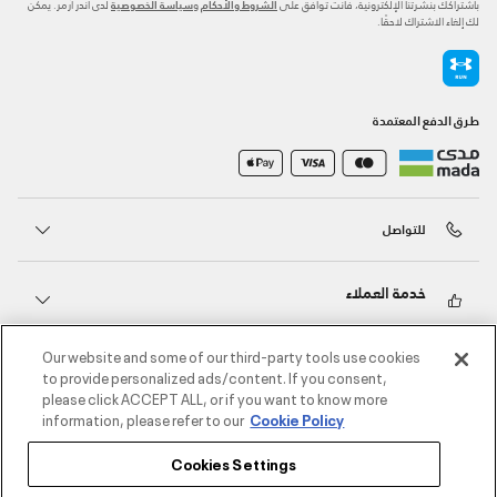
باشتراكك بنشرتنا الإلكترونية، فأنت توافق على
و
لدى أندر آرمر. يمكن
الشروط والأحكام
سياسة الخصوصية
لك إلغاء الاشتراك لاحقًا.
طرق الدفع المعتمدة
للتواصل
خدمة العملاء
Our website and some of our third-party tools use cookies
حول أندر آرمر
to provide personalized ads/content. If you consent,
please click ACCEPT ALL, or if you want to know more
information, please refer to our
Cookie Policy
أندر آرمر على الشبكات الاجتماعية
Cookies Settings
©2026 الحقوق محفوظة لشركة اثلوسيتي ش.ذ.م.م،