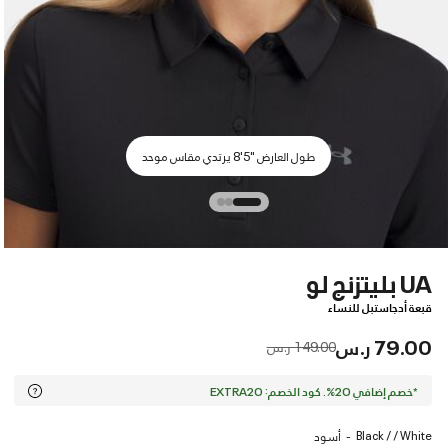
طول العارض "5'8 يرتدي مقاس موحد
UA بليتزنج لو
قبعة أدجاستبل للنساء
79.00 ر.س
Price reduced from
to
149.00 ر.س
*خصم إضافي 20%. كود الخصم: EXTRA20
Black / / White
أسود