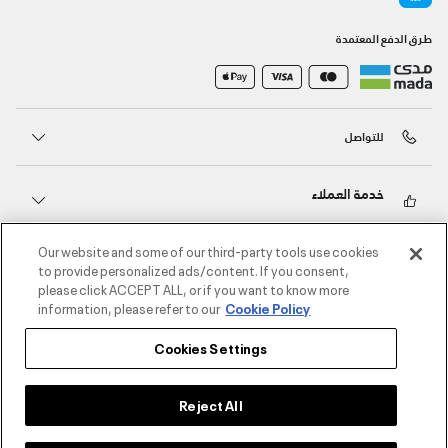
طرق الدفع المعتمدة
للتواصل
خدمة العملاء
Our website and some of our third-party tools use cookies
حول أندر آرمر
to provide personalized ads/content. If you consent,
please click ACCEPT ALL, or if you want to know more
information, please refer to our
Cookie Policy
أندر آرمر على الشبكات الاجتماعية
Cookies Settings
©2026 الحقوق محفوظة لشركة اثلوسيتي ش.ذ.م.م،
سياسة الخصوصية
/
الشروط والأحكام
/
سياسة الكوكيز
Reject All