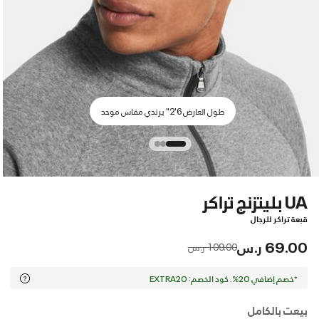
طول العارض 6'2" يرتدي مقاس موحد
UA بليتزنج تراكر
قبعة تراكر للرجال
69.00 ر.س
Price reduced from
to
109.00 ر.س
*خصم إضافي 20%. كود الخصم: EXTRA20
بيعت بالكامل