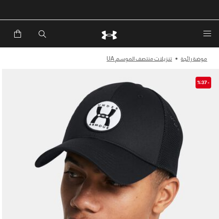
خصم إضافي 20%*. باستخدام الكود EXTRA20
موضة رائجة
تنزيلات منتصف الموسم UA
-%37