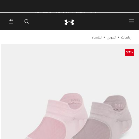
خصم إضافي 20%*. باستخدام الكود EXTRA20
رياضات
تمرين
للنساء
-%71