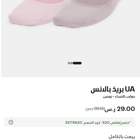
UA بريذ بالانس
جوارب للنساء - زوجين
29.00 ر.س
Price reduced from
to
99.00 ر.س
*خصم إضافي 20%. كود الخصم: EXTRA20
بيعت بالكامل