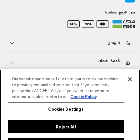
طرق الدفع المعتمدة
للتواصل
خدمة العملاء
Our website and some of our third-party tools use cookies
حول أندر آرمر
to provide personalized ads/content. If you consent,
please click ACCEPT ALL, or if you want to know more
information, please refer to our
Cookie Policy
أندر آرمر على الشبكات الاجتماعية
Cookies Settings
©2026 الحقوق محفوظة لشركة اثلوسيتي ش.ذ.م.م،
سياسة الخصوصية
/
الشروط والأحكام
/
سياسة الكوكيز
Reject All