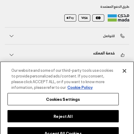
طرق الدفع المعتمدة
للتواصل
خدمة العملاء
Our website and some of our third-party tools use cookies
حول أندر آرمر
to provide personalized ads/content. If you consent,
please click ACCEPT ALL, or if you want to know more
information, please refer to our
Cookie Policy
أندر آرمر على الشبكات الاجتماعية
Cookies Settings
©2026 الحقوق محفوظة لشركة اثلوسيتي ش.ذ.م.م،
سياسة الخصوصية
/
الشروط والأحكام
/
سياسة الكوكيز
Reject All
Accept All Cookies