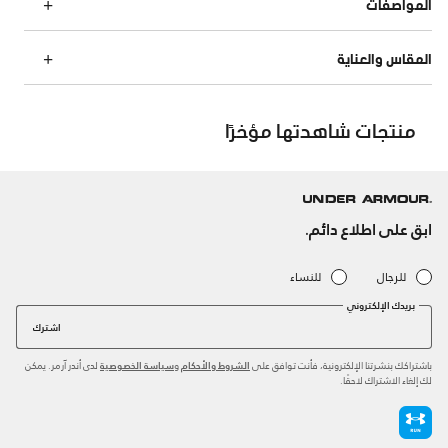
المواصفات
المقاس والعناية
منتجات شاهدتها مؤخرًا
ابق على اطلاع دائم.
للرجال
للنساء
بريدك الإلكتروني
اشترك
باشتراكك بنشرتنا الإلكترونية، فأنت توافق على
و
لدى أندر آرمر. يمكن
الشروط والأحكام
سياسة الخصوصية
لك إلغاء الاشتراك لاحقًا.