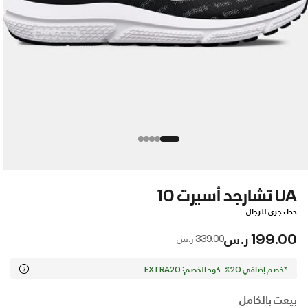
UA تشارجد أسيرت 10
حذاء جري للرجال
199.00 ر.س
Price reduced from
to
339.00 ر.س
*خصم إضافي 20%. كود الخصم: EXTRA20
بيعت بالكامل