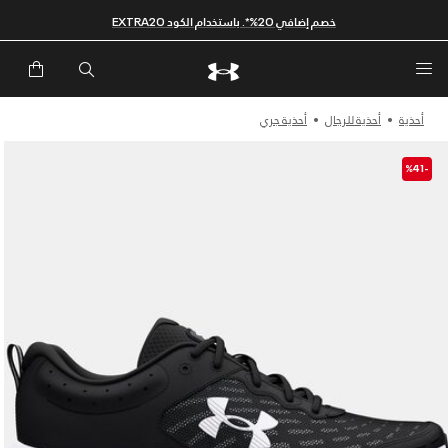
خصم إضافي 20%*. باستخدام الكود EXTRA20
أحذية
أحذية للرجال
أحذية جري
-%41