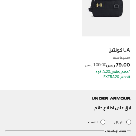
UA كونتين
مجموعة سفر
79.00 ر.س
to
Price reduced from
109.00 ر.س
*خصم إضافي 20%. كود
الخصم: EXTRA20
ابق على اطلاع دائم.
للرجال
للنساء
بريدك الإلكتروني