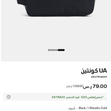
UA كونتين
مجموعة سفر
79.00 ر.س
Price reduced from
to
109.00 ر.س
*خصم إضافي 20%. كود الخصم: EXTRA20
Black / / Metallic Gold
أسود