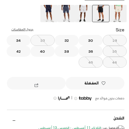
selected
Size
جدول المقاسات
34
33
32
30
28
42
40
38
36
35
46
44
المفضلة
|
دفعات بدون فوائد مع
الشحن
التوصيل بين:
الثلاثاء, 11 أغسطس - الخميس, 13 أغسطس