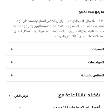
ما يميز هذا المنتج
إذا كنت لا تزال تلعب الجولف بسراويل الكاكي التقليدية فقد حان الوقت
لتقديم خدمة لنفسك. شورتات UA Drive خفيفة الوزن ومرنة ومصممة
خصيصا للرياضيين العصريين. لأنك عندما تستطيع التحرك بشكل أفضل
يمكنك أيضا تحسين أدائك في الجولف.
المميزات
المواصفات
المقاس والعناية
يفضله زبائننا عادة مع
عرض الكل
أكمل استعدادك للتدريب