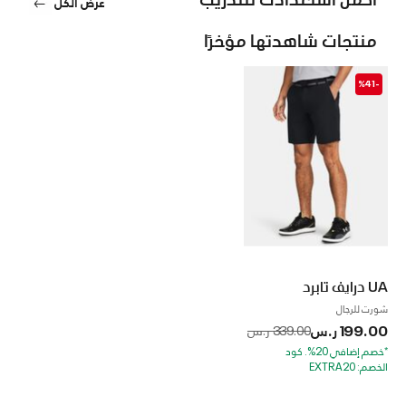
عرض الكل
منتجات شاهدتها مؤخرًا
-%41
UA درايف تابرد
شورت للرجال
199.00 ر.س
to
Price reduced from
339.00 ر.س
*خصم إضافي 20%. كود
الخصم: EXTRA20