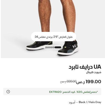
طول العارض "6'2 يرتدي مقاس 34
UA درايف تابرد
شورت للرجال
199.00 ر.س
Price reduced from
to
339.00 ر.س
*خصم إضافي 20%. كود الخصم: EXTRA20
Black / / Halo Gray
أسود