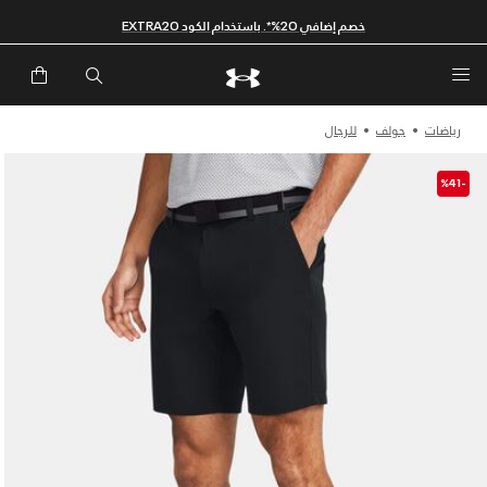
خصم إضافي 20%*. باستخدام الكود EXTRA20
رياضات
جولف
للرجال
-%41