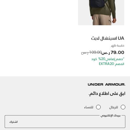
UA اسينشال لايت
حقيبة ظهر
79.00 ر.س
to
Price reduced from
109.00 ر.س
*خصم إضافي 20%. كود
الخصم: EXTRA20
ابق على اطلاع دائم.
للرجال
للنساء
بريدك الإلكتروني
اشترك