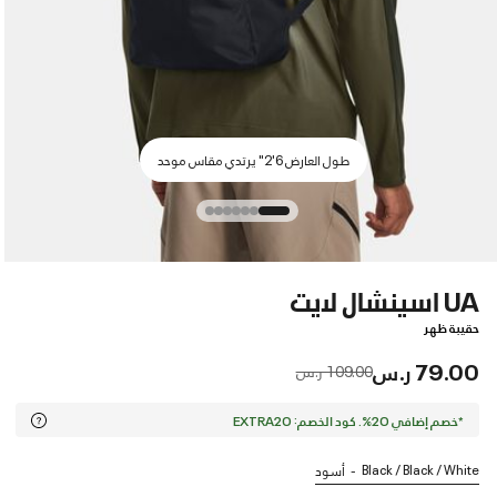
طول العارض 6'2" يرتدي مقاس موحد
UA اسينشال لايت
حقيبة ظهر
79.00 ر.س
Price reduced from
to
109.00 ر.س
*خصم إضافي 20%. كود الخصم: EXTRA20
Black / Black / White
أسود