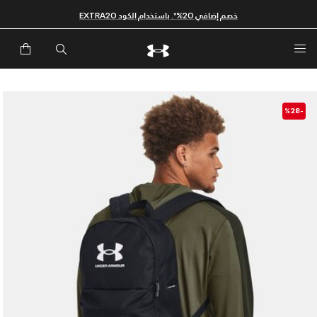
خصم إضافي 20%*. باستخدام الكود EXTRA20
-%28