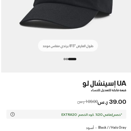
طول العارض "5'8 يرتدي مقاس موحد
UA إسينشال لو
قبعة قابلة للتعديل للنساء
39.00 ر.س
Price reduced from
to
109.00 ر.س
*خصم إضافي 20%. كود الخصم: EXTRA20
Black / / Halo Gray
أسود