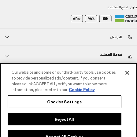
طرق الدفع المعتمدة
للتواصل
خدمة العملاء
Our website and some of our third-party tools use cookies
حول أندر آرمر
to provide personalized ads/content. If you consent,
please click ACCEPT ALL, or if you want to know more
information, please refer to our
Cookie Policy
أندر آرمر على الشبكات الاجتماعية
Cookies Settings
©2026 الحقوق محفوظة لشركة اثلوسيتي ش.ذ.م.م،
سياسة الخصوصية
/
الشروط والأحكام
/
سياسة الكوكيز
Reject All
Add to Bag
Accept All Cookies