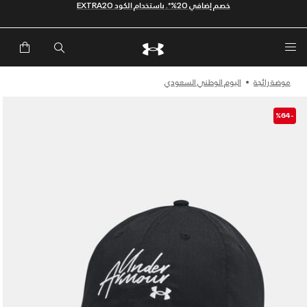
موضة رائجة
اليوم الوطني السعودي
-%64