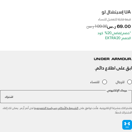
UA إسينشال لو
قبعة قابلة للتعديل للنساء
69.00 ر.س
to
Price reduced from
109.00 ر.س
*خصم إضافي 20%. كود
الخصم: EXTRA20
ابق على اطلاع دائم.
للرجال
للنساء
بريدك الإلكتروني
اشترك
باشتراكك بنشرتنا الإلكترونية، فأنت توافق على
و
لدى أندر آرمر. يمكن لك إلغاء
الشروط والأحكام
سياسة الخصوصية
الاشتراك لاحقًا.