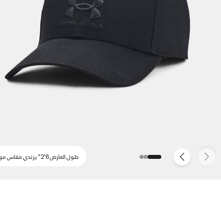
طول العارض 6'2" يرتدي مقاس موحد