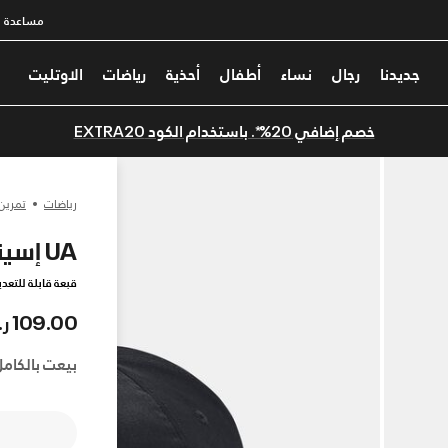
مساعدة
جديدنا
رجال
نساء
أطفال
أحذية
رياضات
الاوتليت
خصم إضافي 20%*. باستخدام الكود EXTRA20
رياضات
تمرين
UA إسينشال لو
قبعة قابلة للتعدي
109.00 ر.س
بيعت بالكامل