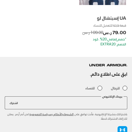
UA إسينشال لو
قبعة قابلة للتعديل للنساء
79.00 ر.س
to
Price reduced from
109.00 ر.س
*خصم إضافي 20%. كود
الخصم: EXTRA20
ابق على اطلاع دائم.
للرجال
للنساء
بريدك الإلكتروني
اشترك
باشتراكك بنشرتنا الإلكترونية، فأنت توافق على
و
لدى أندر آرمر. يمكن
الشروط والأحكام
سياسة الخصوصية
لك إلغاء الاشتراك لاحقًا.