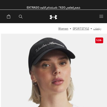
خصم إضافي 20%*. باستخدام الكود EXTRA20
رياضات
SPORTSTYLE
Women
-%28