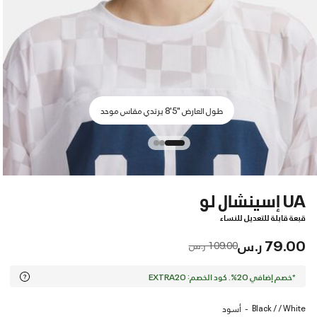
طول العارض "5'8 يرتدي مقاس موحد
UA إسينشال لو
قبعة قابلة للتعديل للنساء
79.00 ر.س
Price reduced from
to
109.00 ر.س
*خصم إضافي 20%. كود الخصم: EXTRA20
Black / / White
أسود