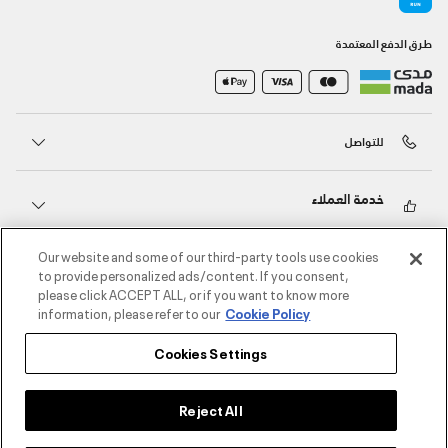
طرق الدفع المعتمدة
للتواصل
خدمة العملاء
Our website and some of our third-party tools use cookies
حول أندر آرمر
to provide personalized ads/content. If you consent,
please click ACCEPT ALL, or if you want to know more
information, please refer to our
Cookie Policy
أندر آرمر على الشبكات الاجتماعية
Cookies Settings
©2026 الحقوق محفوظة لشركة اثلوسيتي ش.ذ.م.م،
سياسة الخصوصية
/
الشروط والأحكام
/
سياسة الكوكيز
Reject All