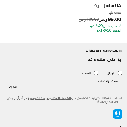
UA هاسل لايت
حقيبة ظهر
99.00 ر.س
to
Price reduced from
199.00 ر.س
*خصم إضافي 20%. كود
الخصم: EXTRA20
ابق على اطلاع دائم.
للرجال
للنساء
بريدك الإلكتروني
اشترك
باشتراكك بنشرتنا الإلكترونية، فأنت توافق على
و
لدى أندر آرمر. يمكن
الشروط والأحكام
سياسة الخصوصية
لك إلغاء الاشتراك لاحقًا.