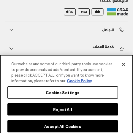
طرق الدفع المعتمدة
للتواصل
خدمة العملاء
Our website and some of our third-party tools use cookies
حول أندر آرمر
to provide personalized ads/content. If you consent,
please click ACCEPT ALL, or if you want to know more
information, please refer to our
Cookie Policy
أندر آرمر على الشبكات الاجتماعية
Cookies Settings
©2026 الحقوق محفوظة لشركة اثلوسيتي ش.ذ.م.م،
سياسة الخصوصية
/
الشروط والأحكام
/
سياسة الكوكيز
Reject All
Add to Bag
Accept All Cookies