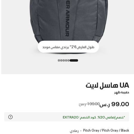
طول العارض 6'2" يرتدي مقاس موحد
UA هاسل لايت
حقيبة ظهر
99.00 ر.س
Price reduced from
to
199.00 ر.س
*خصم إضافي 20%. كود الخصم: EXTRA20
Pitch Gray / Pitch Gray / Black
رمادي