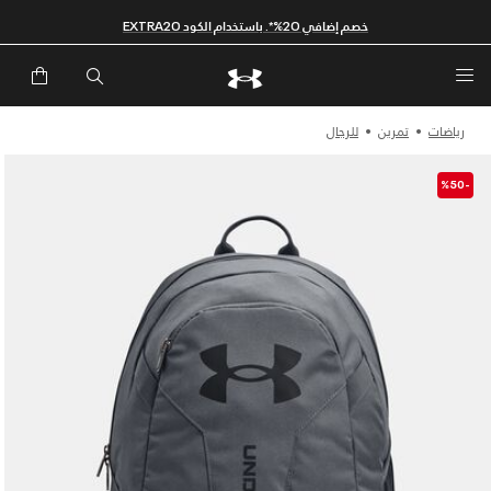
خصم إضافي 20%*. باستخدام الكود EXTRA20
رياضات
تمرين
للرجال
-%50