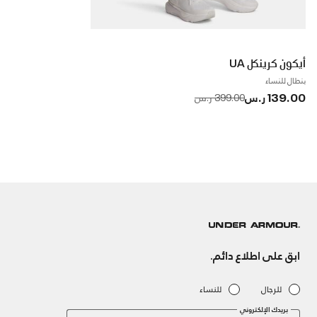
أيكون كرينكل UA
بنطال للنساء
139.00 ر.س
to
Price reduced from
399.00 ر.س
ابق على اطلاع دائم.
للرجال
للنساء
بريدك الإلكتروني