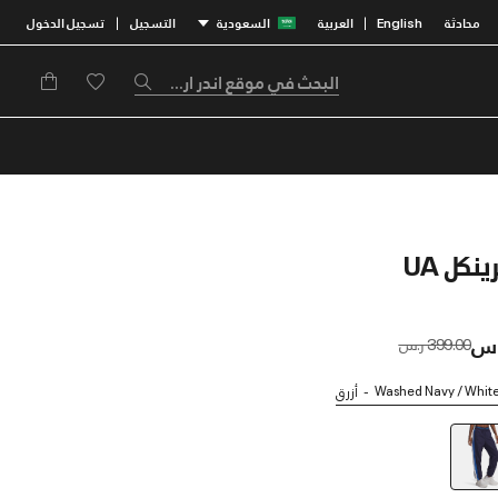
محادثة
English
العربية
السعودية
التسجيل
تسجيل الدخول
|
|
نكل UA
Price reduced from
to
399.00 ر.س
Washed Navy / White 
أزرق