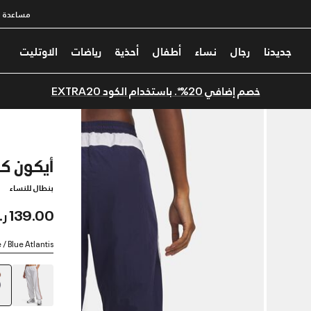
مساعدة
جديدنا
رجال
نساء
أطفال
أحذية
رياضات
الاوتليت
خصم إضافي 20%*. باستخدام الكود EXTRA20
أيكون كري
بنطال للنساء
139.00 ر.س
/ Blue Atlantis