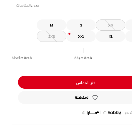
selected
جدول المقاسات
M
S
XS
2XS
XXL
XL
قصة ضيقة
قصة ضاغطة
اختر المقاس
المفضلة
|
د مع