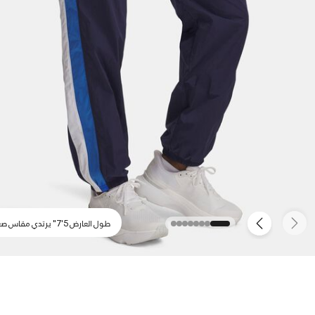
طول العارض 5'7" يرتدي مقاس صغير