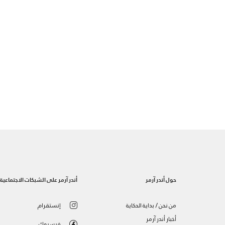
حول أندر آرمر
أندر آرمر على الشبكات الاجتماعية
من نحن / بداية الحكاية
إنستقرام
أخبار أندر آرمر
فيسبوك