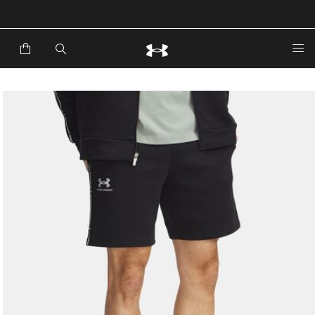
خصم إضافي 20%*. باستخدام الكود EXTRA20