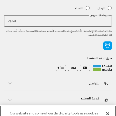
للرجال
للنساء
بريدك الإلكتروني
اشترك
باشتراكك بنشرتنا الإلكترونية، فأنت توافق على
و
لدى أندر آرمر. يمكن
الشروط والأحكام
سياسة الخصوصية
لك إلغاء الاشتراك لاحقًا.
طرق الدفع المعتمدة
للتواصل
خدمة العملاء
Our website and some of our third-party tools use cookies
حول أندر آرمر