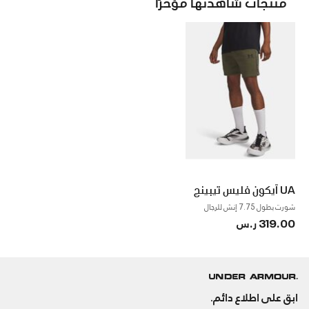
منتجات شاهدتها مؤخرًا
UA آيكون فليس تيبينج
شورت بطول 7.75 إنش للرجال
319.00 ر.س
ابق على اطلاع دائم.