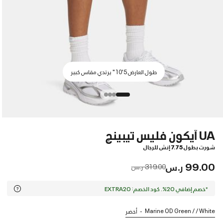
طول العارض 5'10" يرتدي مقاس كبير
UA آيكون فليس تيبينج
شورت بطول 7.75 إنش للرجال
99.00 ر.س
Price reduced from
to
319.00 ر.س
*خصم إضافي 20%. كود الخصم: EXTRA20
Marine OD Green / / White
أخضر