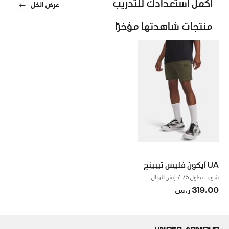
أكمل استعدادك للتدريب
عرض الكل
منتجات شاهدتها مؤخرًا
UA آيكون فليس تيبينج
شورت بطول 7.75 إنش للرجال
319.00 ر.س