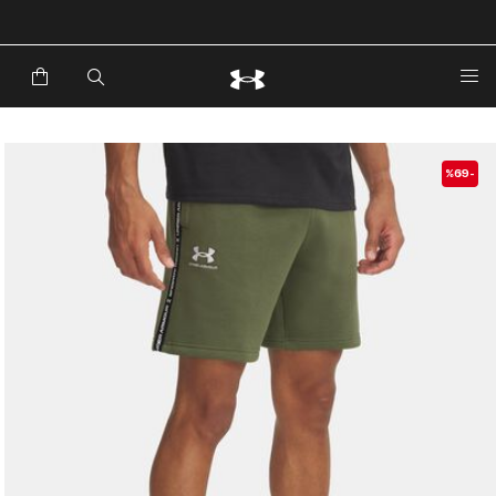
خصم إضافي 20%*. باستخدام الكود EXTRA20
-%69