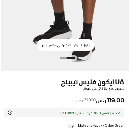
طول العارض 6'2" يرتدي مقاس كبير
UA آيكون فليس تيبينج
شورت بطول 7.75 إنش للرجال
119.00 ر.س
Price reduced from
to
329.00 ر.س
*خصم إضافي 20%. كود الخصم: EXTRA20
Midnight Navy / / Cyber Green
أزرق