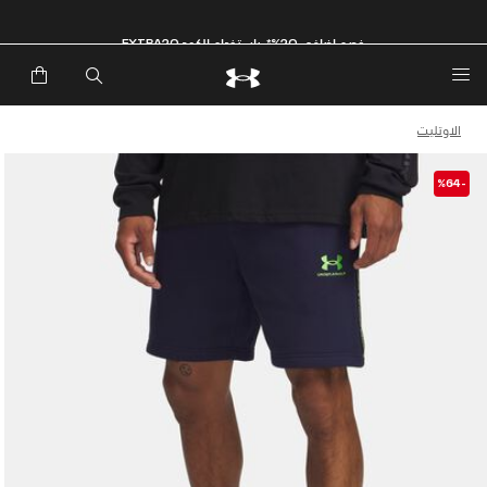
خصم إضافي 20%*. باستخدام الكود EXTRA20
الاوتليت
-%64