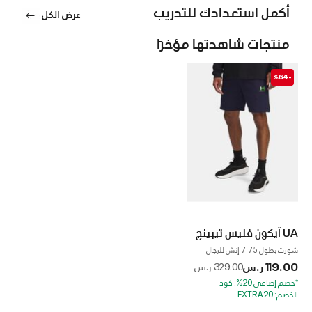
أكمل استعدادك للتدريب
عرض الكل
منتجات شاهدتها مؤخرًا
-%64
UA آيكون فليس تيبينج
شورت بطول 7.75 إنش للرجال
119.00 ر.س
to
Price reduced from
329.00 ر.س
*خصم إضافي 20%. كود
الخصم: EXTRA20