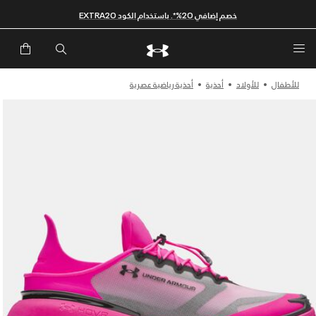
خصم إضافي 20%*. باستخدام الكود EXTRA20
للأطفال
للأولاد
أحذية
أحذية رياضية عصرية