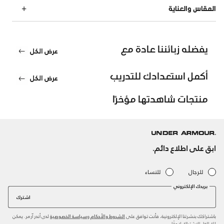
المقاس والعناية
يفضله زبائننا عادة مع
عرض الكل
أكمل استعدادك للتدريب
عرض الكل
منتجات شاهدتها مؤخرًا
ابق على اطلاع دائم.
للرجال
للنساء
بريدك الإلكتروني
اشترك
باشتراكك بنشرتنا الإلكترونية، فأنت توافق على
و
لدى أندر آرمر. يمكن
الشروط والأحكام
سياسة الخصوصية
لك إلغاء الاشتراك لاحقًا.