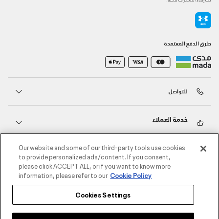
طرق الدفع المعتمدة
للتواصل
خدمة العملاء
Our website and some of our third-party tools use cookies
حول أندر آرمر
to provide personalized ads/content. If you consent,
please click ACCEPT ALL, or if you want to know more
information, please refer to our
Cookie Policy
أندر آرمر على الشبكات الاجتماعية
Cookies Settings
©2026 الحقوق محفوظة لشركة اثلوسيتي ش.ذ.م.م،
سياسة الخصوصية
/
الشروط والأحكام
/
سياسة الكوكيز