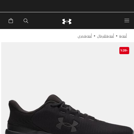
خصم إضافي 20%*. باستخدام الكود EXTRA20
أحذية
أحذية للرجال
أحذية جري
-%29