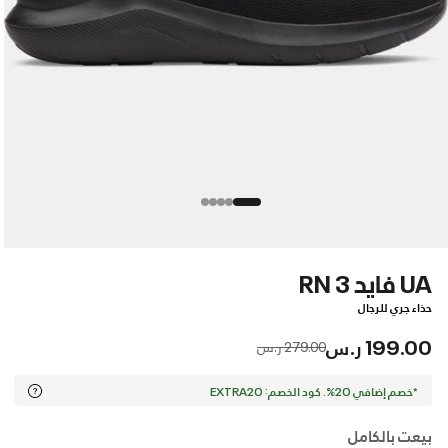
UA فايد RN 3
حذاء جري للرجال
199.00 ر.س
Price reduced from
to
279.00 ر.س
*خصم إضافي 20%. كود الخصم: EXTRA20
بيعت بالكامل